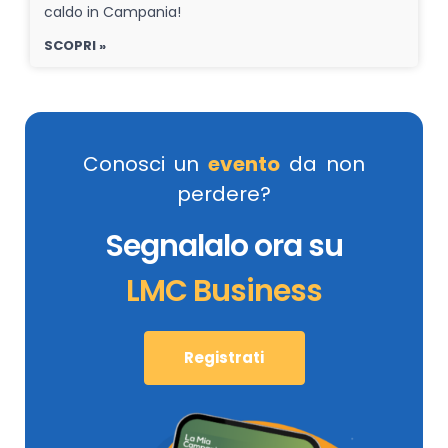
caldo in Campania!
SCOPRI »
Conosci un
evento
da non
perdere?
Segnalalo ora su
LMC Business
Registrati