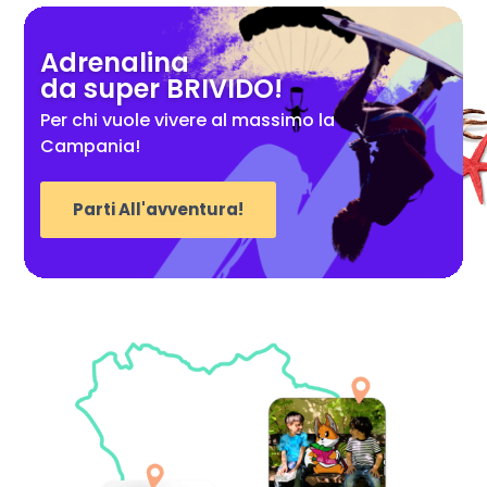
Adrenalina
da super BRIVIDO!
Per chi vuole vivere al massimo la
Campania!
Parti All'avventura!