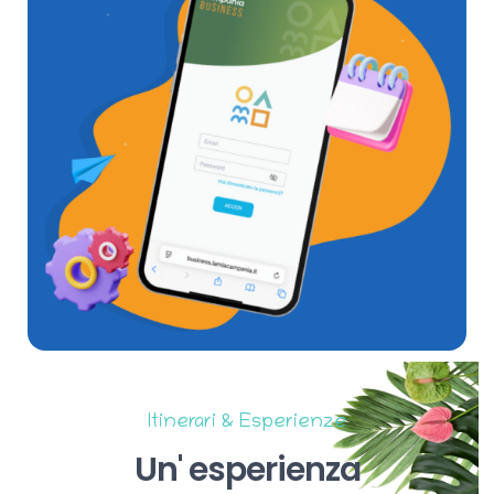
Itinerari & Esperienze
Un'
esperienza