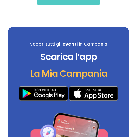
Scopri tutti gli
eventi
in Campania
Scarica l’app
La Mia Campania