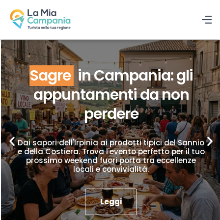
Sagre
in Campania: gli
appuntamenti da non
perdere
Dai sapori dell'Irpinia ai prodotti tipici del Sannio
e della Costiera. Trova l'evento perfetto per il tuo
prossimo weekend fuori porta tra eccellenze
locali e convivialità.
Leggi