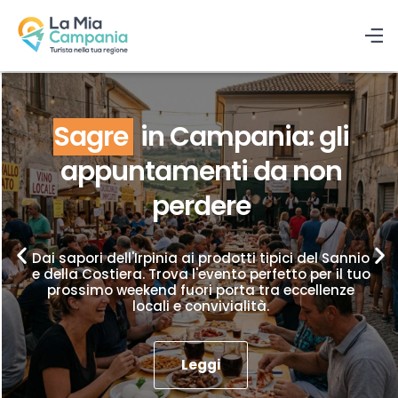
Sagre
in Campania: gli
appuntamenti da non
perdere
Dai sapori dell'Irpinia ai prodotti tipici del Sannio
e della Costiera. Trova l'evento perfetto per il tuo
prossimo weekend fuori porta tra eccellenze
locali e convivialità.
Leggi