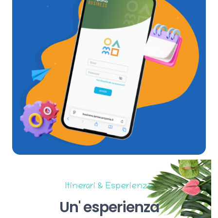
Itinerari & Esperienze
Un'
esperienza