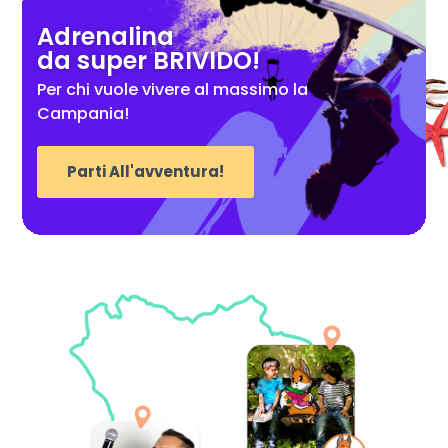
Adrenalina
da super BRIVIDO!
Per chi vuole vivere al massimo la
Campania!
Parti All'avventura!