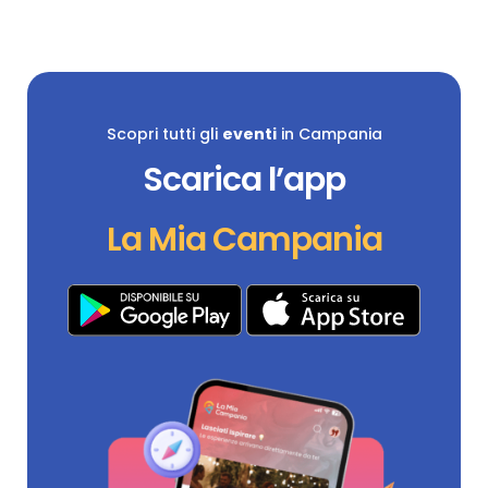
Scopri tutti gli
eventi
in Campania
Scarica l’app
La Mia Campania