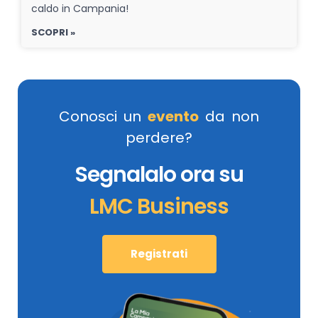
caldo in Campania!
SCOPRI »
Conosci un
evento
da non
perdere?
Segnalalo ora su
LMC Business
Registrati