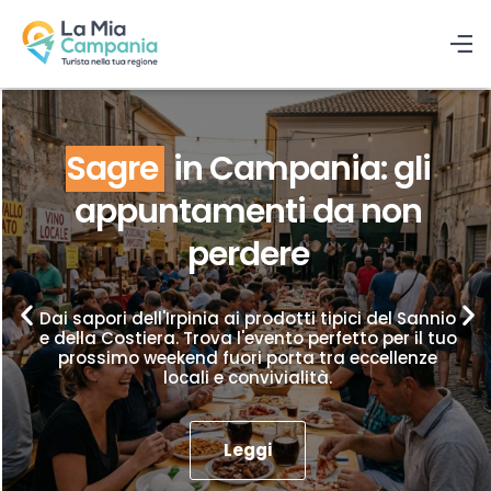
Sagre
in Campania: gli
appuntamenti da non
perdere
Dai sapori dell'Irpinia ai prodotti tipici del Sannio
e della Costiera. Trova l'evento perfetto per il tuo
prossimo weekend fuori porta tra eccellenze
locali e convivialità.
Leggi