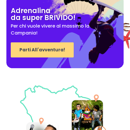
Adrenalina
da super BRIVIDO!
Per chi vuole vivere al massimo la
Campania!
Parti All'avventura!