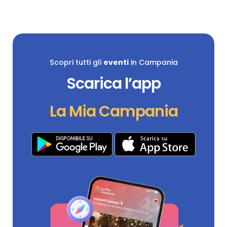
Scopri tutti gli
eventi
in Campania
Scarica l’app
La Mia Campania