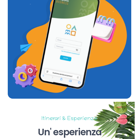
Itinerari & Esperienze
Un'
esperienza