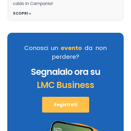
caldo in Campania!
SCOPRI »
Conosci un
evento
da non
perdere?
Segnalalo ora su
LMC Business
Registrati