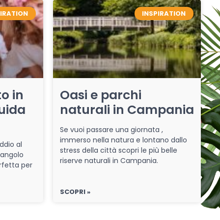
PIRATION
INSPIRATION
o in
Oasi e parchi
uida
naturali in Campania
Se vuoi passare una giornata ,
immerso nella natura e lontano dallo
ddio al
stress della città scopri le più belle
 angolo
riserve naturali in Campania.
rfetta per
SCOPRI »