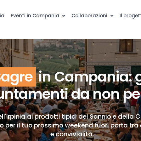
ia
Eventi in Campania
Collaborazioni
Il proget
Sagre
in Campania: g
ntamenti da non pe
ll'Irpinia ai prodotti tipici del Sannio e della 
to per il tuo prossimo weekend fuori porta tra 
e convivialità.