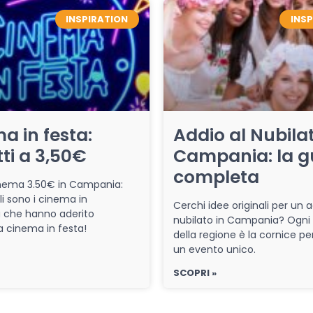
INSPIRATION
INS
a in festa:
Addio al Nubilat
tti a 3,50€
Campania: la g
completa
cinema 3.50€ in Campania:
li sono i cinema in
Cerchi idee originali per un a
che hanno aderito
nubilato in Campania? Ogni
iva cinema in festa!
della regione è la cornice pe
un evento unico.
SCOPRI »