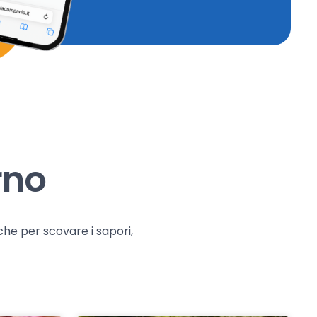
rno
che per scovare i sapori,