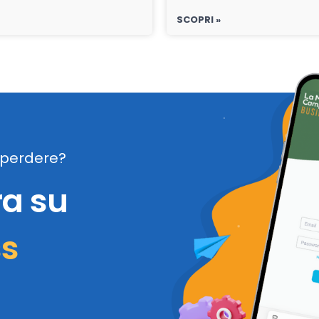
SCOPRI »
perdere?
ra su
ss