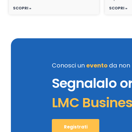
SCOPRI »
SCOPRI »
Conosci un
evento
da non 
Segnalalo o
LMC Busine
Registrati