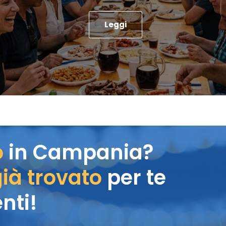
Leggi
o
in Campania?
ià trovato
per te
nti!