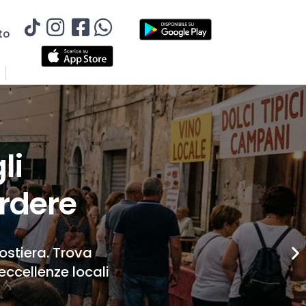
to
li
rdere
Costiera. Trova
eccellenze locali