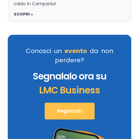
caldo in Campania!
SCOPRI »
Conosci un
evento
da non
perdere?
Segnalalo ora su
LMC Business
Registrati