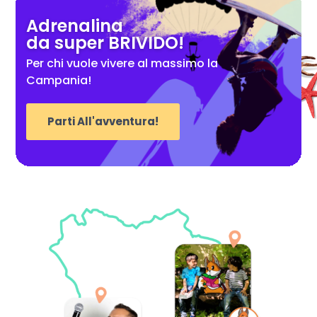
Adrenalina
da super BRIVIDO!
Per chi vuole vivere al massimo la
Campania!
Parti All'avventura!