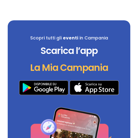
Scopri tutti gli
eventi
in Campania
Scarica l’app
La Mia Campania