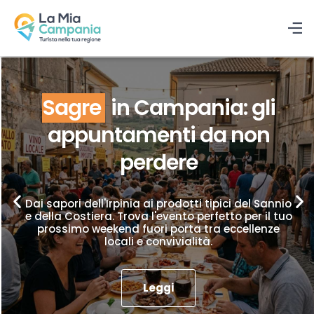
Sagre
in Campania: gli
appuntamenti da non
perdere
Dai sapori dell'Irpinia ai prodotti tipici del Sannio
e della Costiera. Trova l'evento perfetto per il tuo
prossimo weekend fuori porta tra eccellenze
locali e convivialità.
Leggi