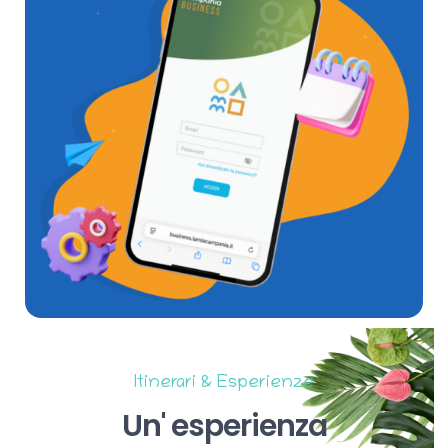
Itinerari & Esperienze
Un'
esperienza