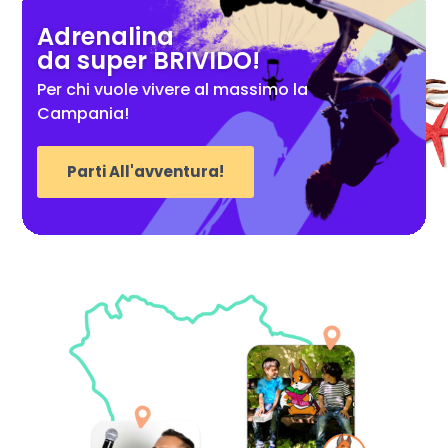
Adrenalina
da super BRIVIDO!
Per chi vuole vivere al massimo la
Campania!
Parti All'avventura!