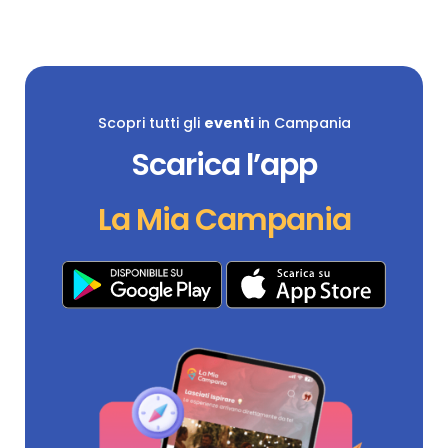
Scopri tutti gli
eventi
in Campania
Scarica l’app
La Mia Campania