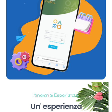
Itinerari & Esperienze
Un'
esperienza