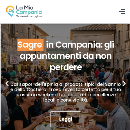
Sagre
in Campania: gli
appuntamenti da non
perdere
Dai sapori dell'Irpinia ai prodotti tipici del Sannio
e della Costiera. Trova l'evento perfetto per il tuo
prossimo weekend fuori porta tra eccellenze
locali e convivialità.
Leggi