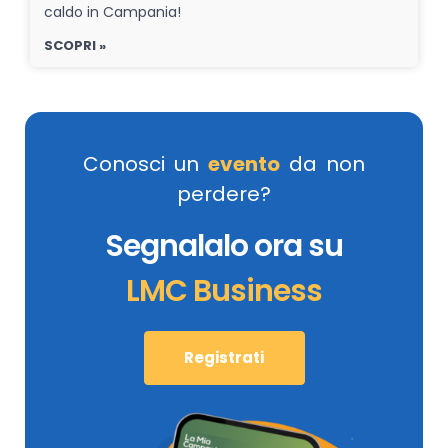
caldo in Campania!
SCOPRI »
Conosci un
evento
da non
perdere?
Segnalalo ora su
LMC Business
Registrati