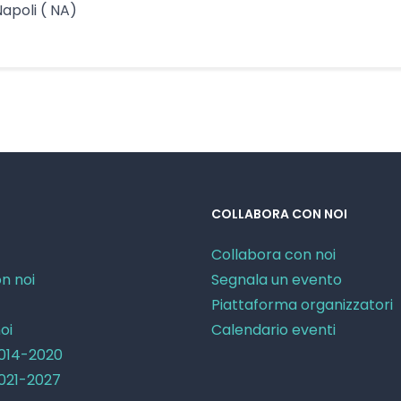
Napoli ( NA)
COLLABORA CON NOI
Collabora con noi
n noi
Segnala un evento
Piattaforma organizzatori
oi
Calendario eventi
2014-2020
2021-2027