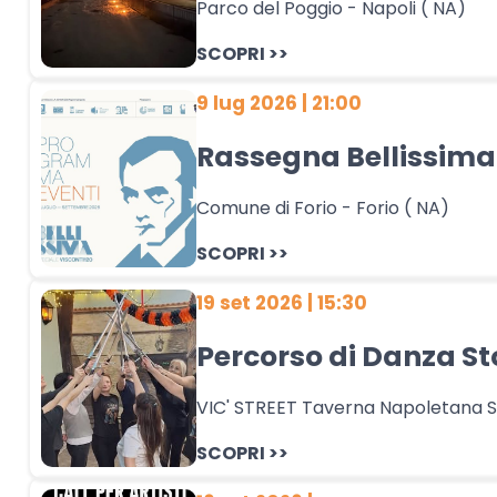
Parco del Poggio - Napoli ( NA)
SCOPRI >>
9 lug 2026 | 21:00
Rassegna Bellissima 
Comune di Forio - Forio ( NA)
SCOPRI >>
19 set 2026 | 15:30
Percorso di Danza St
VIC' STREET Taverna Napoletana Sp
SCOPRI >>