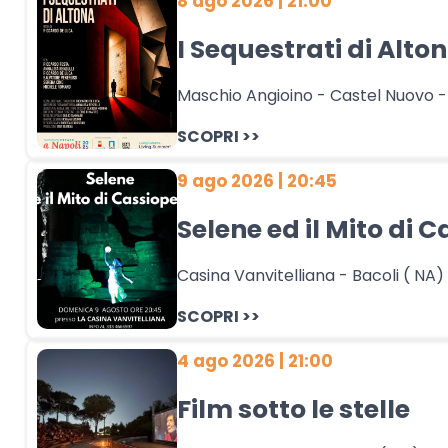
8 ago 2026 | 21:00
I Sequestrati di Alto
Maschio Angioino - Castel Nuovo -
SCOPRI >>
9 ago 2026 | 20:45
Selene ed il Mito di 
Casina Vanvitelliana - Bacoli ( NA)
SCOPRI >>
4 ago 2026 | 21:00
Film sotto le stelle