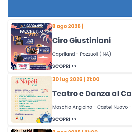
8 ago 2026 |
Ciro Giustiniani
Capriland - Pozzuoli ( NA)
SCOPRI >>
30 lug 2026 | 21:00
Teatro e Danza al Ca
Maschio Angioino - Castel Nuovo -
SCOPRI >>