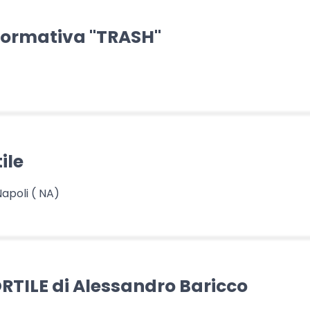
erformativa "TRASH"
ile
Napoli ( NA)
TILE di Alessandro Baricco