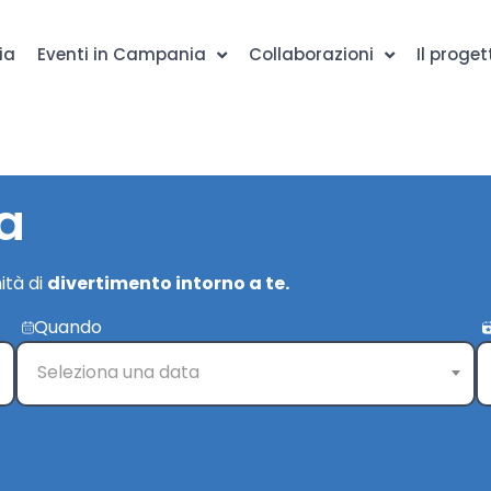
ia
Eventi in Campania
Collaborazioni
Il proget
a
ità di
divertimento intorno a te.
Quando
Seleziona una data