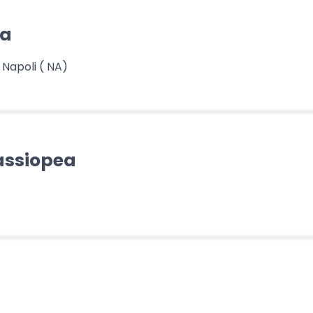
na
 Napoli ( NA)
Cassiopea