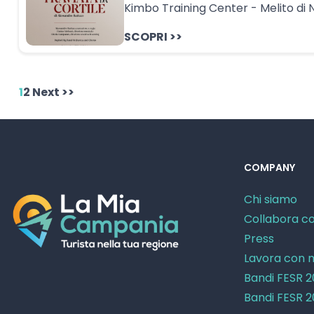
Kimbo Training Center - Melito di 
SCOPRI >>
1
2
Next >>
COMPANY
Chi siamo
Collabora co
Press
Lavora con n
Bandi FESR 
Bandi FESR 