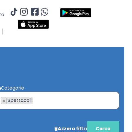
to
Categorie
Spettacoli
×
Azzera filtri