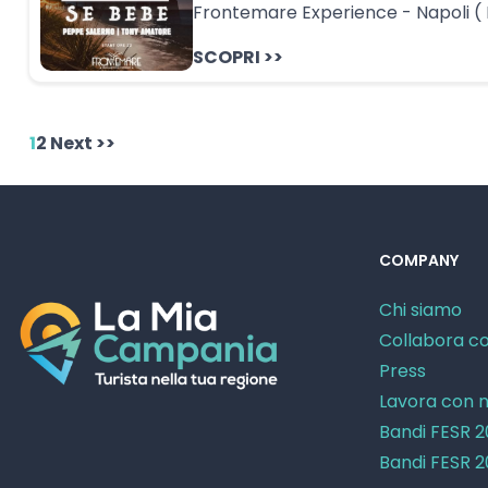
Frontemare Experience - Napoli (
SCOPRI >>
1
2
Next >>
COMPANY
Chi siamo
Collabora co
Press
Lavora con n
Bandi FESR 
Bandi FESR 