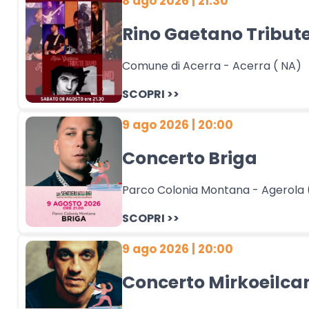
8 ago 2026 | 21:30
Rino Gaetano Tribut
Comune di Acerra - Acerra ( NA)
SCOPRI >>
9 ago 2026 | 20:00
Concerto Briga
Parco Colonia Montana - Agerola 
SCOPRI >>
9 ago 2026 | 20:00
Concerto Mirkoeilca