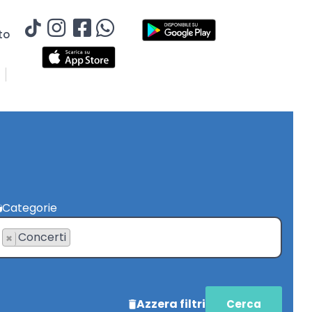
to
Categorie
Concerti
×
Azzera filtri