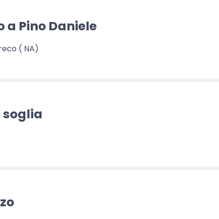
o a Pino Daniele
reco ( NA)
 soglia
nzo