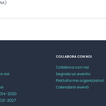
 NA)
COLLABORA CON NOI
Collabora con noi
n noi
Segnala un evento
Piattaforma organizzatori
oi
Calendario eventi
2014-2020
2021-2027