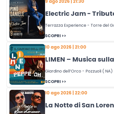
9 ago 2026 | 21:30
Electric Jam - Tribut
Terrazza Experience - Torre del G
SCOPRI >>
10 ago 2026 | 21:00
LIMEN – Musica sulla
Giardino dell’Orco - Pozzuoli ( NA)
SCOPRI >>
10 ago 2026 | 22:00
La Notte di San Lore