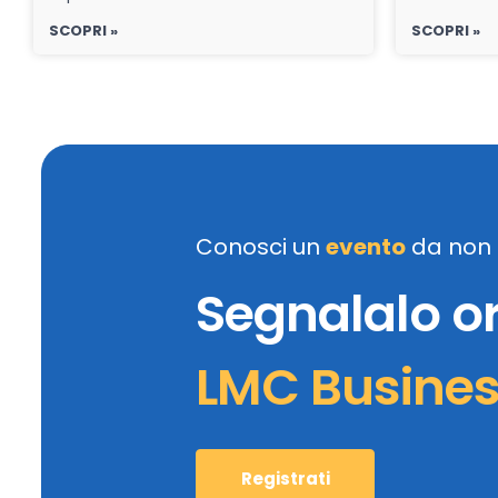
SCOPRI »
SCOPRI »
Conosci un
evento
da non 
Segnalalo o
LMC Busine
Registrati