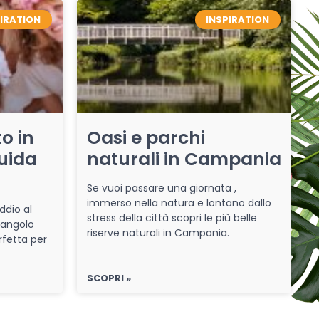
PIRATION
INSPIRATION
o in
Oasi e parchi
uida
naturali in Campania
Se vuoi passare una giornata ,
immerso nella natura e lontano dallo
ddio al
stress della città scopri le più belle
 angolo
riserve naturali in Campania.
rfetta per
SCOPRI »