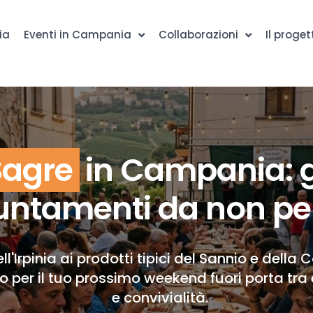
ia
Eventi in Campania
Collaborazioni
Il proget
Sagre
in Campania: g
ntamenti da non pe
ll'Irpinia ai prodotti tipici del Sannio e della 
to per il tuo prossimo weekend fuori porta tra 
e convivialità.