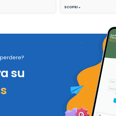
SCOPRI »
perdere?
ra su
ss