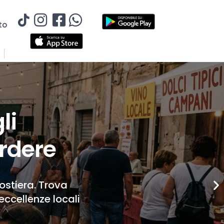
to
li
rdere
Costiera. Trova
eccellenze locali