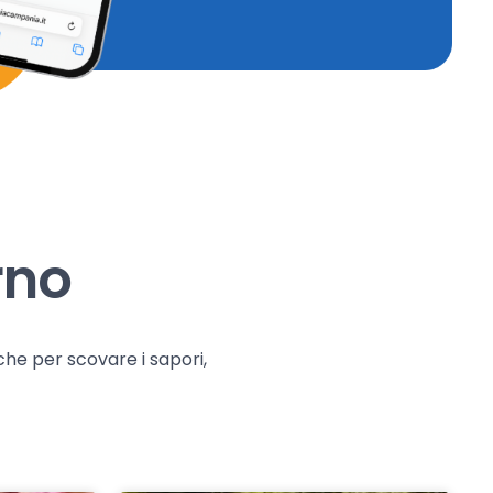
rno
che per scovare i sapori,