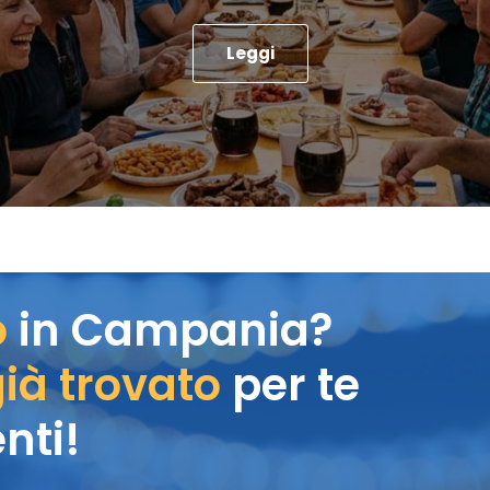
Leggi
o
in Campania?
ià trovato
per te
nti!