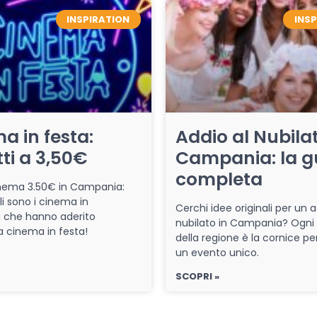
INSPIRATION
INS
a in festa:
Addio al Nubilat
tti a 3,50€
Campania: la g
completa
cinema 3.50€ in Campania:
li sono i cinema in
Cerchi idee originali per un a
che hanno aderito
nubilato in Campania? Ogni
iva cinema in festa!
della regione è la cornice pe
un evento unico.
SCOPRI »