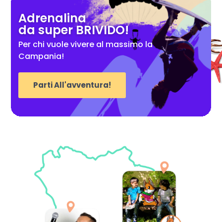
Adrenalina
da super BRIVIDO!
Per chi vuole vivere al massimo la
Campania!
Parti All'avventura!