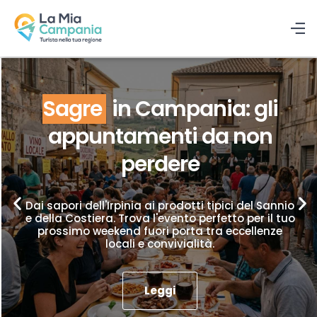
Sagre
in Campania: gli
appuntamenti da non
perdere
Dai sapori dell'Irpinia ai prodotti tipici del Sannio
e della Costiera. Trova l'evento perfetto per il tuo
prossimo weekend fuori porta tra eccellenze
locali e convivialità.
Leggi