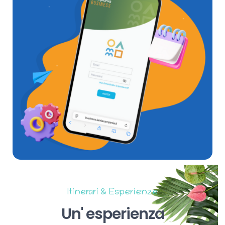
Itinerari & Esperienze
Un'
esperienza