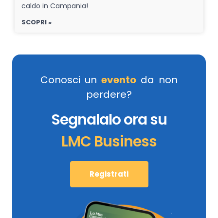
caldo in Campania!
SCOPRI »
Conosci un
evento
da non
perdere?
Segnalalo ora su
LMC Business
Registrati