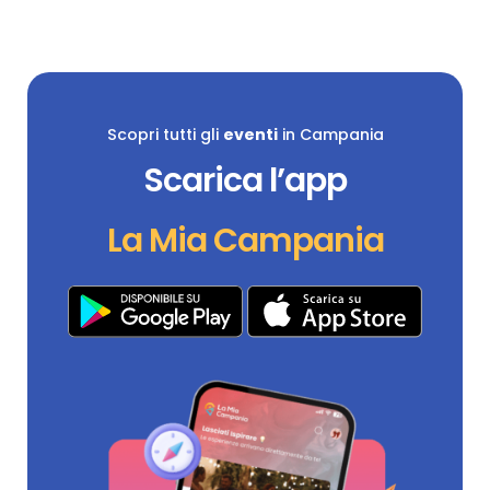
Scopri tutti gli
eventi
in Campania
Scarica l’app
La Mia Campania