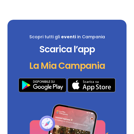
Scopri tutti gli
eventi
in Campania
Scarica l’app
La Mia Campania