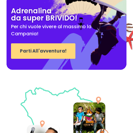
Adrenalina
da super BRIVIDO!
Per chi vuole vivere al massimo la
Campania!
Parti All'avventura!