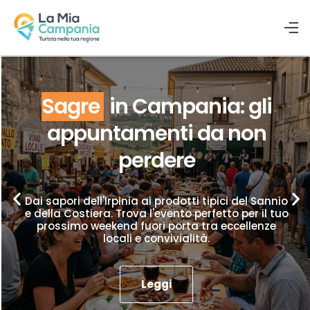
Sagre
in Campania: gli
appuntamenti da non
perdere
Dai sapori dell'Irpinia ai prodotti tipici del Sannio
e della Costiera. Trova l'evento perfetto per il tuo
prossimo weekend fuori porta tra eccellenze
locali e convivialità.
Leggi