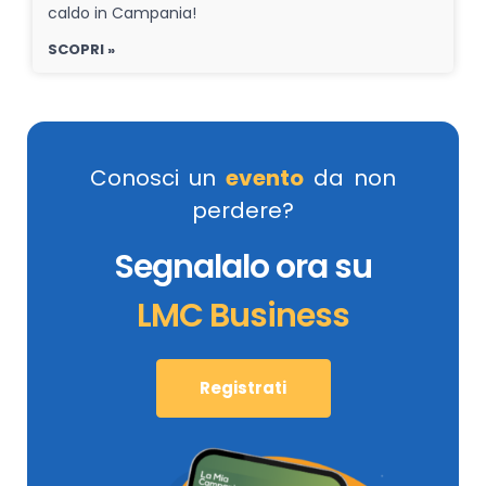
caldo in Campania!
SCOPRI »
Conosci un
evento
da non
perdere?
Segnalalo ora su
LMC Business
Registrati