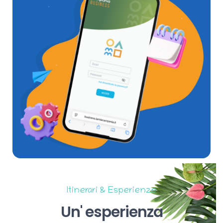
Itinerari & Esperienze
Un'
esperienza