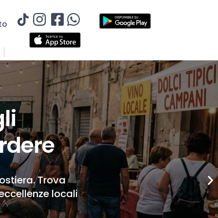
to
li
rdere
Costiera. Trova
eccellenze locali