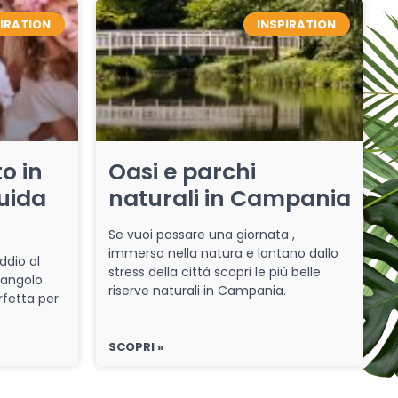
PIRATION
INSPIRATION
o in
Oasi e parchi
uida
naturali in Campania
Se vuoi passare una giornata ,
immerso nella natura e lontano dallo
ddio al
stress della città scopri le più belle
 angolo
riserve naturali in Campania.
rfetta per
SCOPRI »