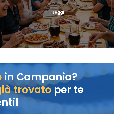
Leggi
o
in Campania?
ià trovato
per te
nti!