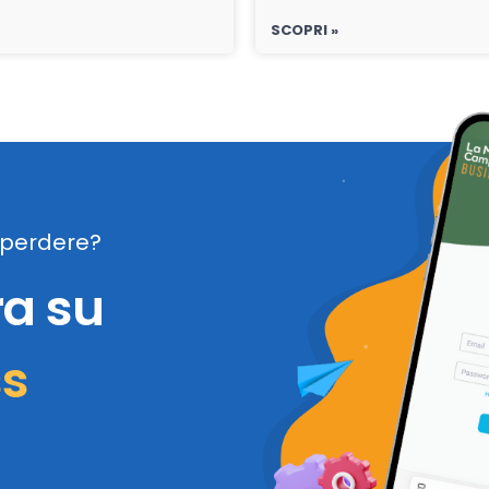
SCOPRI »
perdere?
ra su
ss