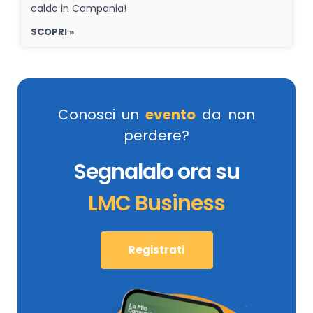
caldo in Campania!
SCOPRI »
Conosci un
evento
da non
perdere?
Segnalalo ora su
LMC Business
Registrati