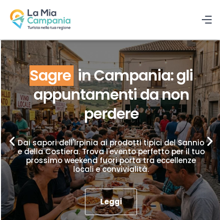
Sagre
in Campania: gli
appuntamenti da non
perdere
Dai sapori dell'Irpinia ai prodotti tipici del Sannio
e della Costiera. Trova l'evento perfetto per il tuo
prossimo weekend fuori porta tra eccellenze
locali e convivialità.
Leggi