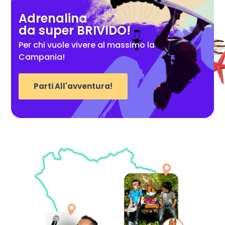
Adrenalina
da super BRIVIDO!
Per chi vuole vivere al massimo la
Campania!
Parti All'avventura!