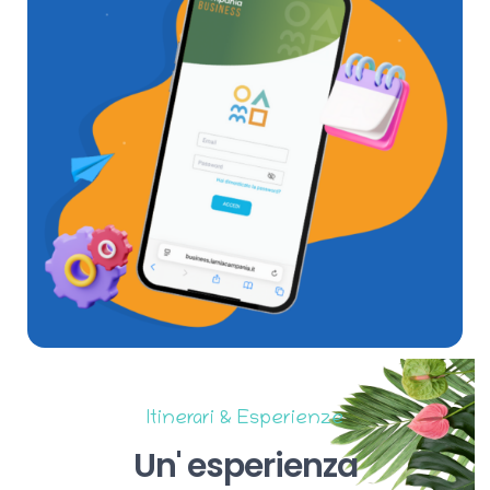
Itinerari & Esperienze
Un'
esperienza