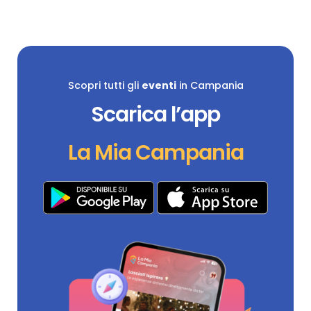
Scopri tutti gli
eventi
in Campania
Scarica l’app
La Mia Campania