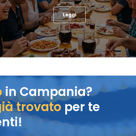
Leggi
o
in Campania?
ià trovato
per te
nti!