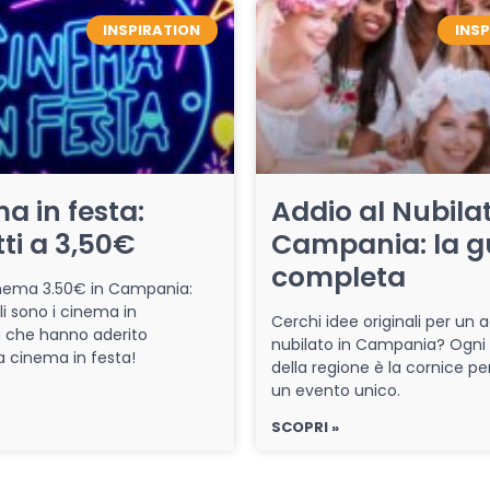
INSPIRATION
INS
a in festa:
Addio al Nubilat
tti a 3,50€
Campania: la g
completa
cinema 3.50€ in Campania:
li sono i cinema in
Cerchi idee originali per un a
che hanno aderito
nubilato in Campania? Ogni
iva cinema in festa!
della regione è la cornice pe
un evento unico.
SCOPRI »