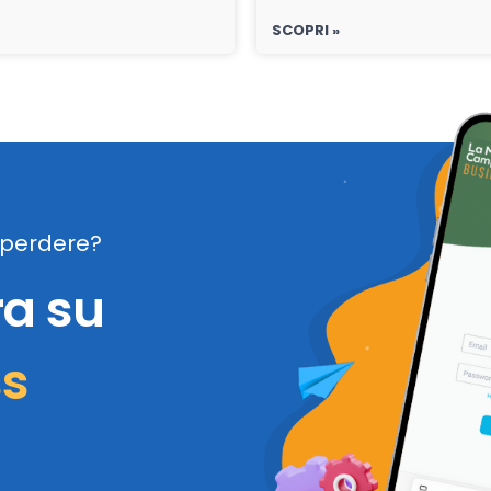
SCOPRI »
perdere?
ra su
ss