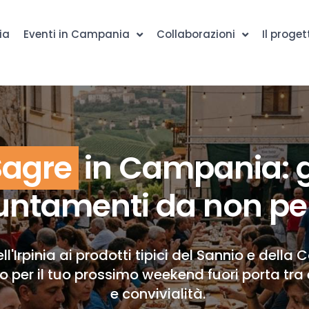
ia
Eventi in Campania
Collaborazioni
Il proget
Sagre
in Campania: g
ntamenti da non pe
ll'Irpinia ai prodotti tipici del Sannio e della 
to per il tuo prossimo weekend fuori porta tra 
e convivialità.