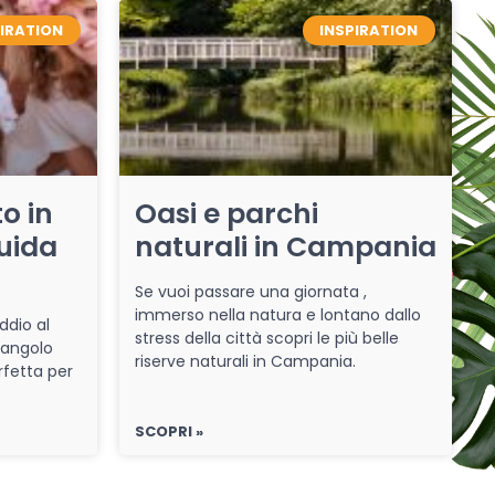
PIRATION
INSPIRATION
o in
Oasi e parchi
uida
naturali in Campania
Se vuoi passare una giornata ,
immerso nella natura e lontano dallo
ddio al
stress della città scopri le più belle
 angolo
riserve naturali in Campania.
rfetta per
SCOPRI »