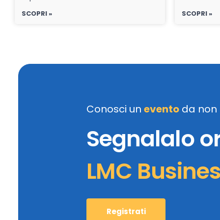
SCOPRI »
SCOPRI »
Conosci un
evento
da non 
Segnalalo o
LMC Busine
Registrati