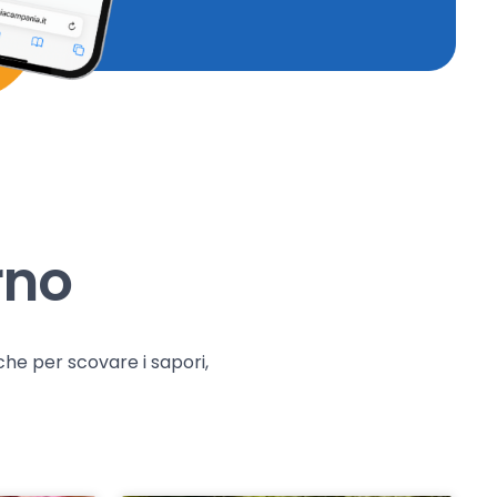
rno
che per scovare i sapori,