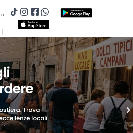
to
li
rdere
Costiera. Trova
eccellenze locali