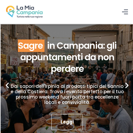
Sagre
in Campania: gli
appuntamenti da non
perdere
Dai sapori dell'Irpinia ai prodotti tipici del Sannio
e della Costiera. Trova l'evento perfetto per il tuo
prossimo weekend fuori porta tra eccellenze
locali e convivialità.
Leggi