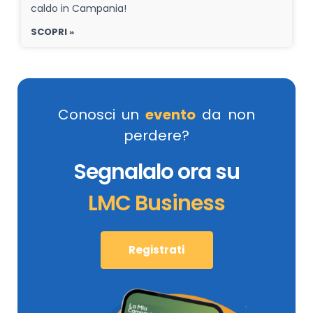
caldo in Campania!
SCOPRI »
Conosci un
evento
da non
perdere?
Segnalalo ora su
LMC Business
Registrati