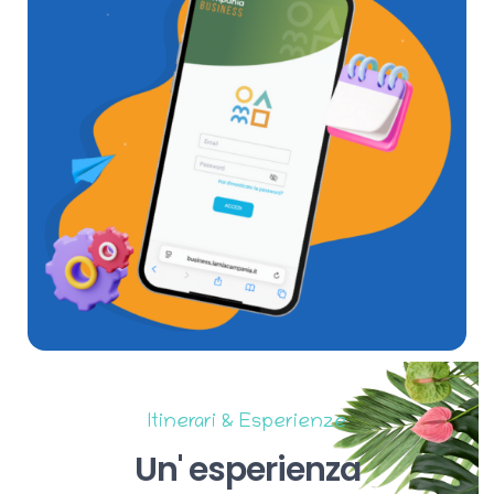
Itinerari & Esperienze
Un'
esperienza