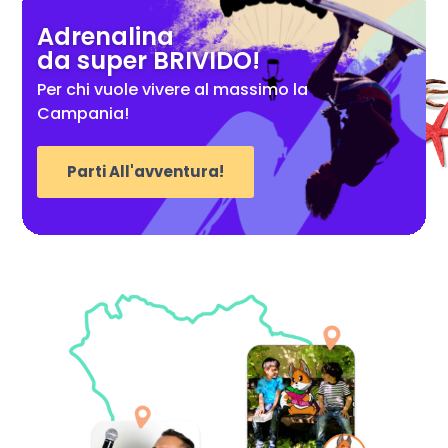
Adrenalina
da super BRIVIDO!
Per chi vuole vivere al massimo la
Campania!
Parti All'avventura!