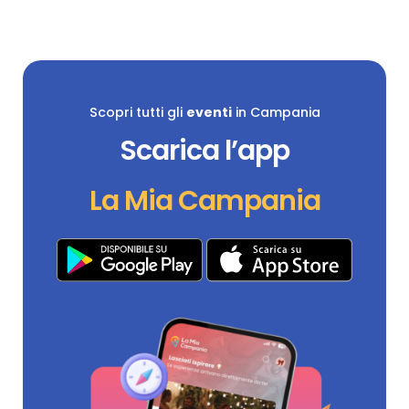
Scopri tutti gli
eventi
in Campania
Scarica l’app
La Mia Campania