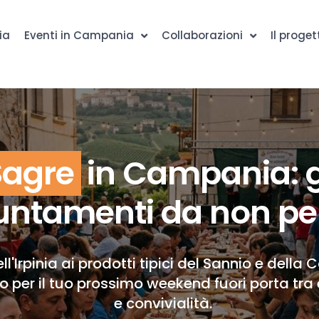
ia
Eventi in Campania
Collaborazioni
Il proget
Sagre
in Campania: g
ntamenti da non pe
ll'Irpinia ai prodotti tipici del Sannio e della 
to per il tuo prossimo weekend fuori porta tra 
e convivialità.