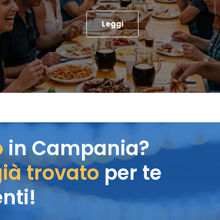
Leggi
o
in Campania?
ià trovato
per te
nti!