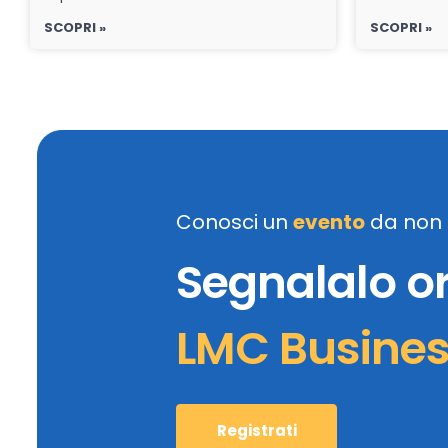
SCOPRI »
SCOPRI »
Conosci un
evento
da non 
Segnalalo o
LMC Busine
Registrati