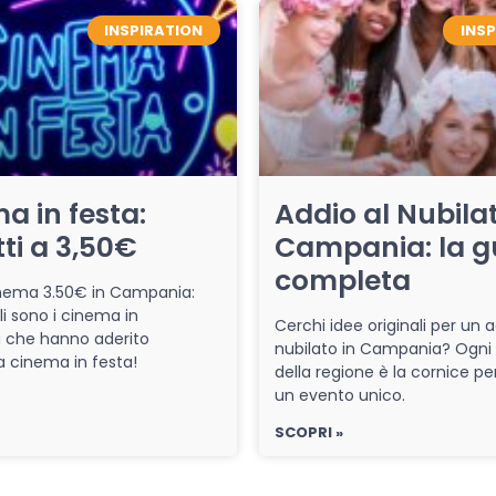
INSPIRATION
INS
a in festa:
Addio al Nubilat
tti a 3,50€
Campania: la g
completa
cinema 3.50€ in Campania:
li sono i cinema in
Cerchi idee originali per un a
che hanno aderito
nubilato in Campania? Ogni
iva cinema in festa!
della regione è la cornice pe
un evento unico.
SCOPRI »