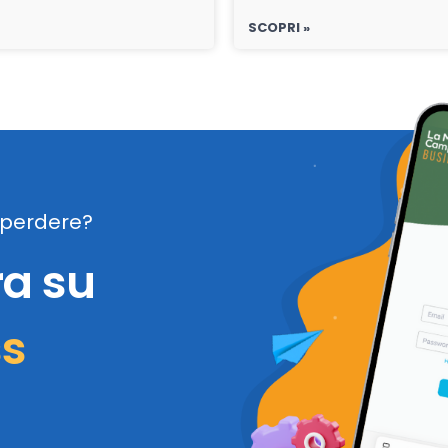
SCOPRI »
perdere?
ra su
ss