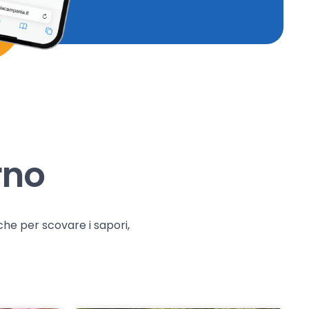
rno
che per scovare i sapori,