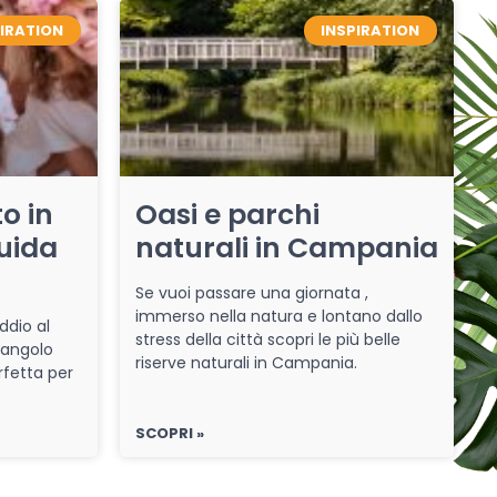
PIRATION
INSPIRATION
o in
Oasi e parchi
uida
naturali in Campania
Se vuoi passare una giornata ,
immerso nella natura e lontano dallo
ddio al
stress della città scopri le più belle
 angolo
riserve naturali in Campania.
rfetta per
SCOPRI »