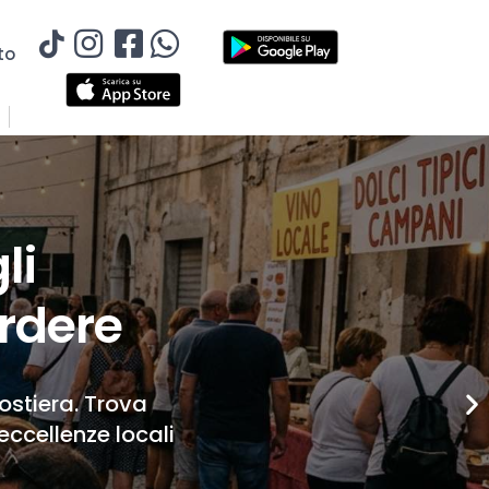
to
li
rdere
Costiera. Trova
eccellenze locali