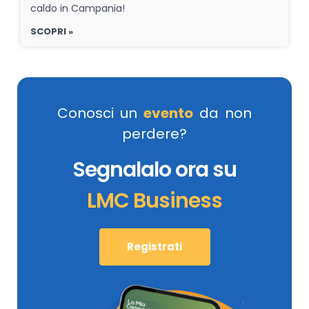
caldo in Campania!
SCOPRI »
Conosci un
evento
da non
perdere?
Segnalalo ora su
LMC Business
Registrati