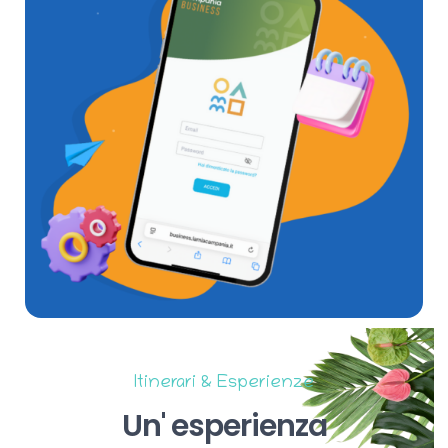
Itinerari & Esperienze
Un'
esperienza