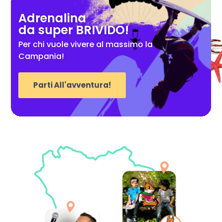
Adrenalina
da super BRIVIDO!
Per chi vuole vivere al massimo la
Campania!
Parti All'avventura!