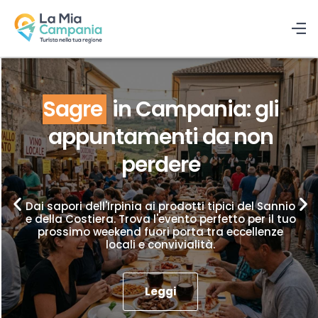
Sagre
in Campania: gli
appuntamenti da non
perdere
Dai sapori dell'Irpinia ai prodotti tipici del Sannio
e della Costiera. Trova l'evento perfetto per il tuo
prossimo weekend fuori porta tra eccellenze
locali e convivialità.
Leggi