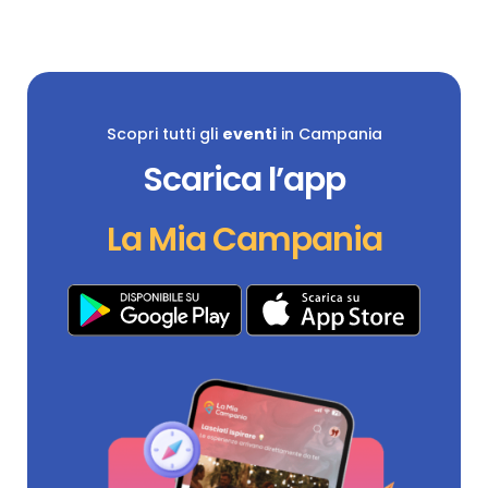
Scopri tutti gli
eventi
in Campania
Scarica l’app
La Mia Campania