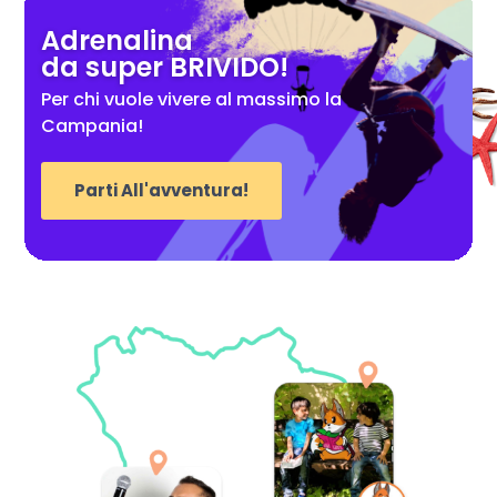
Adrenalina
da super BRIVIDO!
Per chi vuole vivere al massimo la
Campania!
Parti All'avventura!