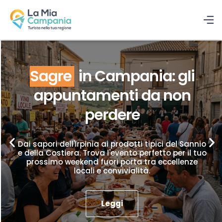
Sagre
in Campania: gli
appuntamenti da non
perdere
Dai sapori dell'Irpinia ai prodotti tipici del Sannio
e della Costiera. Trova l'evento perfetto per il tuo
prossimo weekend fuori porta tra eccellenze
locali e convivialità.
Leggi