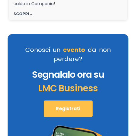
caldo in Campania!
SCOPRI »
Conosci un
evento
da non
perdere?
Segnalalo ora su
LMC Business
Registrati