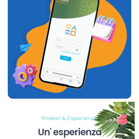
Itinerari & Esperienze
Un'
esperienza