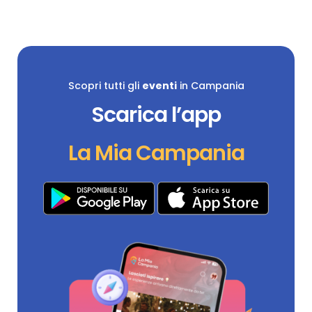
Scopri tutti gli
eventi
in Campania
Scarica l’app
La Mia Campania