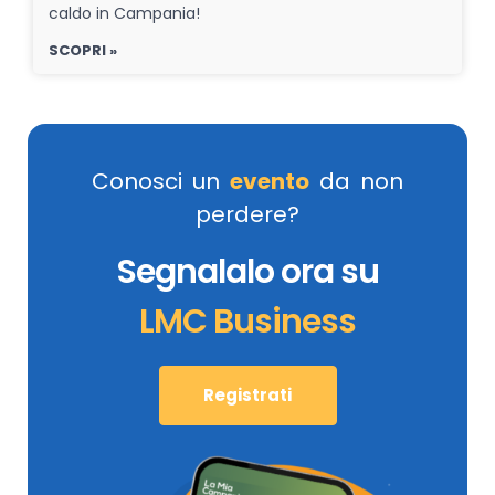
caldo in Campania!
SCOPRI »
Conosci un
evento
da non
perdere?
Segnalalo ora su
LMC Business
Registrati