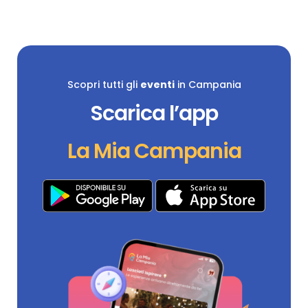
Scopri tutti gli
eventi
in Campania
Scarica l’app
La Mia Campania