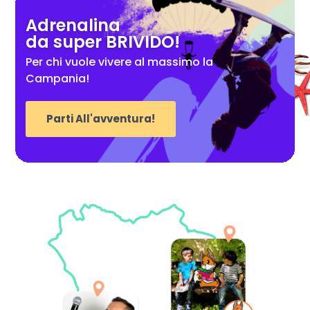
Adrenalina
da super BRIVIDO!
Per chi vuole vivere al massimo la
Campania!
Parti All'avventura!