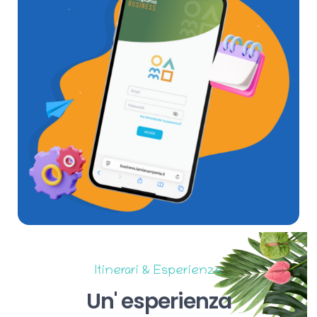
Itinerari & Esperienze
Un'
esperienza