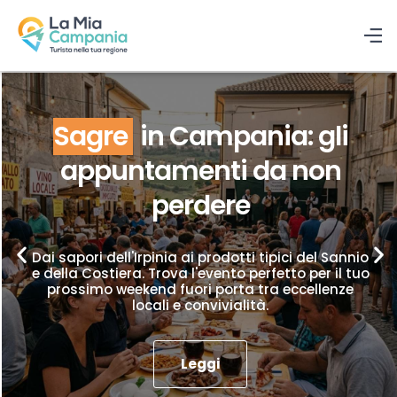
Sagre
in Campania: gli
appuntamenti da non
perdere
Dai sapori dell'Irpinia ai prodotti tipici del Sannio
e della Costiera. Trova l'evento perfetto per il tuo
prossimo weekend fuori porta tra eccellenze
locali e convivialità.
Leggi