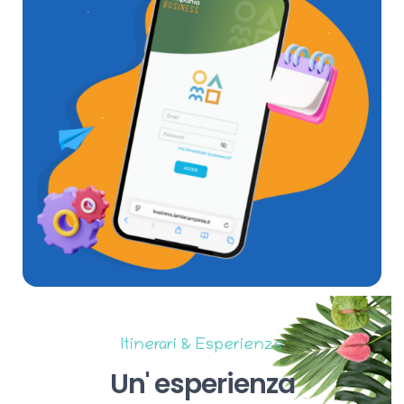
Itinerari & Esperienze
Un'
esperienza