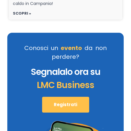
caldo in Campania!
SCOPRI »
Conosci un
evento
da non
perdere?
Segnalalo ora su
LMC Business
Registrati