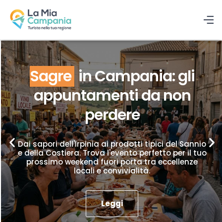
Sagre
in Campania: gli
appuntamenti da non
perdere
Dai sapori dell'Irpinia ai prodotti tipici del Sannio
e della Costiera. Trova l'evento perfetto per il tuo
prossimo weekend fuori porta tra eccellenze
locali e convivialità.
Leggi