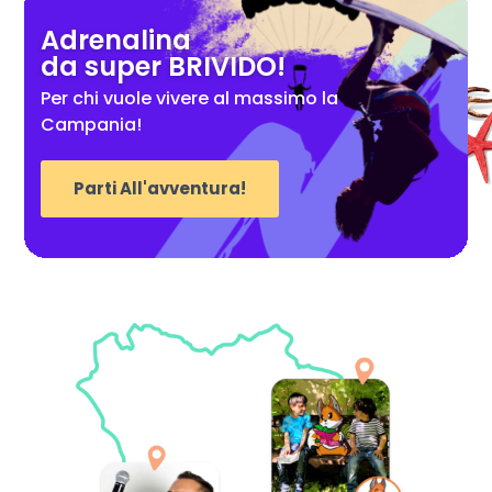
Adrenalina
da super BRIVIDO!
Per chi vuole vivere al massimo la
Campania!
Parti All'avventura!