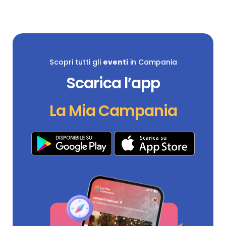
Scopri tutti gli
eventi
in Campania
Scarica l’app
La Mia Campania