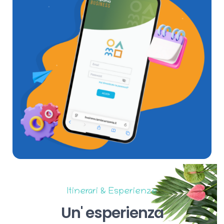
Itinerari & Esperienze
Un'
esperienza