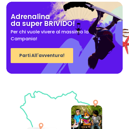
Adrenalina
da super BRIVIDO!
Per chi vuole vivere al massimo la
Campania!
Parti All'avventura!