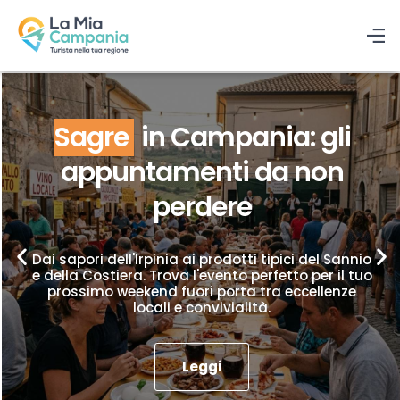
Sagre
in Campania: gli
appuntamenti da non
perdere
Dai sapori dell'Irpinia ai prodotti tipici del Sannio
e della Costiera. Trova l'evento perfetto per il tuo
prossimo weekend fuori porta tra eccellenze
locali e convivialità.
Leggi