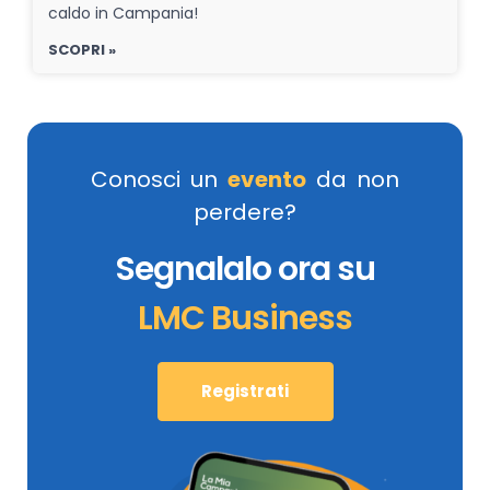
caldo in Campania!
SCOPRI »
Conosci un
evento
da non
perdere?
Segnalalo ora su
LMC Business
Registrati