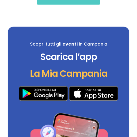
Scopri tutti gli
eventi
in Campania
Scarica l’app
La Mia Campania