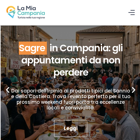
Sagre
in Campania: gli
appuntamenti da non
perdere
Dai sapori dell'Irpinia ai prodotti tipici del Sannio
e della Costiera. Trova l'evento perfetto per il tuo
prossimo weekend fuori porta tra eccellenze
locali e convivialità.
Leggi