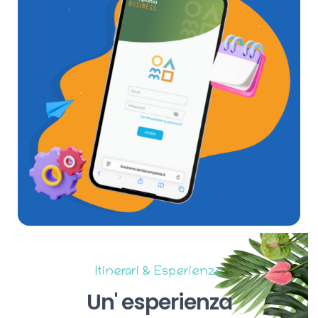
Itinerari & Esperienze
Un'
esperienza