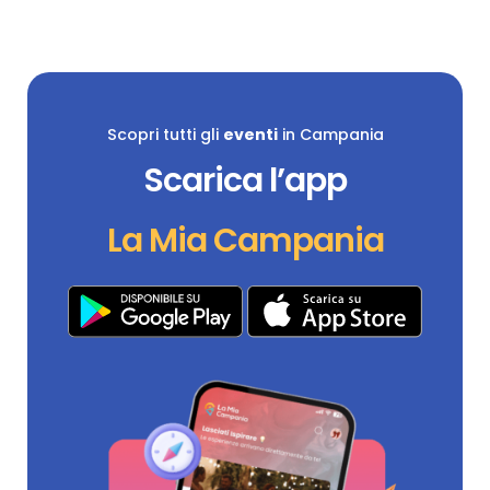
Scopri tutti gli
eventi
in Campania
Scarica l’app
La Mia Campania