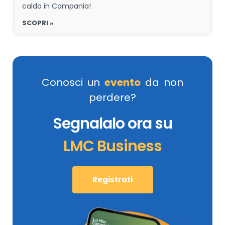
caldo in Campania!
SCOPRI »
Conosci un
evento
da non
perdere?
Segnalalo ora su
LMC Business
Registrati