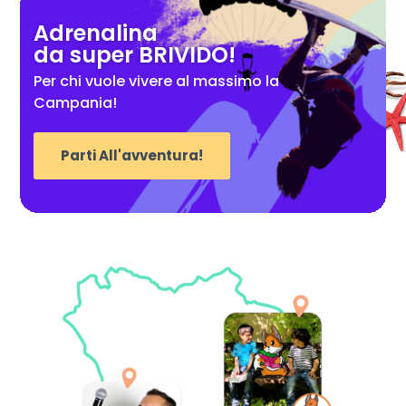
Adrenalina
da super BRIVIDO!
Per chi vuole vivere al massimo la
Campania!
Parti All'avventura!