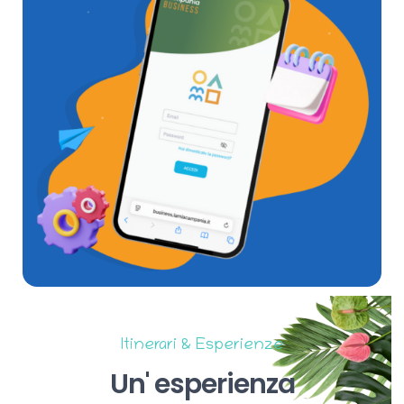
Itinerari & Esperienze
Un'
esperienza