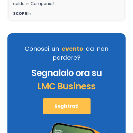
caldo in Campania!
SCOPRI »
Conosci un
evento
da non
perdere?
Segnalalo ora su
LMC Business
Registrati