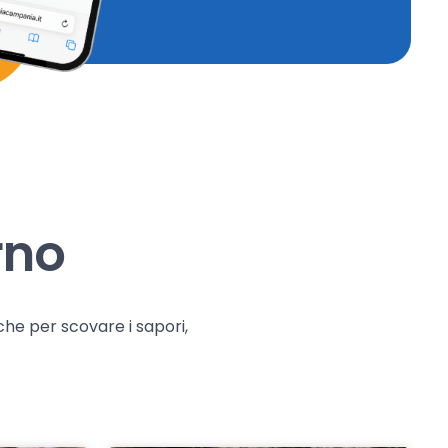
rno
che per scovare i sapori,