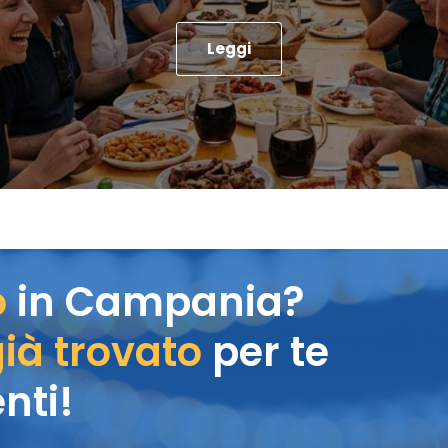
Leggi
o
in Campania?
ià trovato
per te
nti!