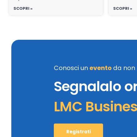
SCOPRI »
SCOPRI »
Conosci un
evento
da non 
Segnalalo o
LMC Busine
Registrati