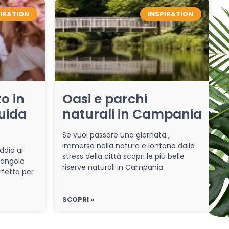
PIRATION
INSPIRATION
o in
Oasi e parchi
uida
naturali in Campania
Se vuoi passare una giornata ,
immerso nella natura e lontano dallo
ddio al
stress della città scopri le più belle
 angolo
riserve naturali in Campania.
rfetta per
SCOPRI »