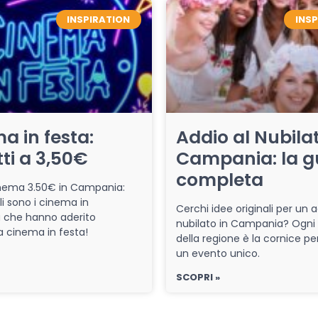
INSPIRATION
INS
a in festa:
Addio al Nubilat
tti a 3,50€
Campania: la g
completa
cinema 3.50€ in Campania:
li sono i cinema in
Cerchi idee originali per un a
che hanno aderito
nubilato in Campania? Ogni
iva cinema in festa!
della regione è la cornice pe
un evento unico.
SCOPRI »