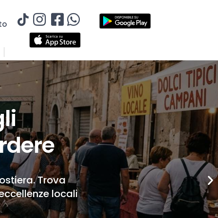
to
li
rdere
Costiera. Trova
eccellenze locali