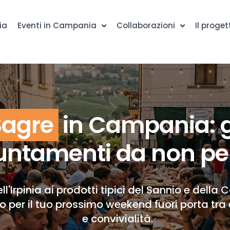
ia
Eventi in Campania
Collaborazioni
Il proget
Sagre
in Campania: g
ntamenti da non pe
ll'Irpinia ai prodotti tipici del Sannio e della 
to per il tuo prossimo weekend fuori porta tra 
e convivialità.