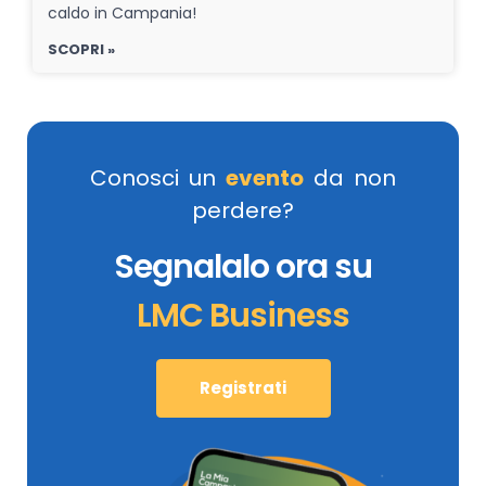
caldo in Campania!
SCOPRI »
Conosci un
evento
da non
perdere?
Segnalalo ora su
LMC Business
Registrati