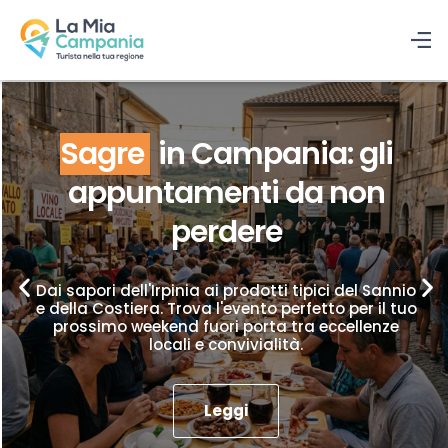
Sagre
in Campania: gli
appuntamenti da non
perdere
Dai sapori dell'Irpinia ai prodotti tipici del Sannio
e della Costiera. Trova l'evento perfetto per il tuo
prossimo weekend fuori porta tra eccellenze
locali e convivialità.
Leggi