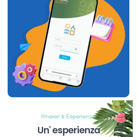
Itinerari & Esperienze
Un'
esperienza