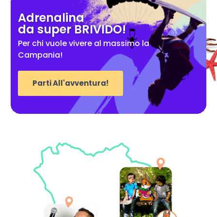
Adrenalina
da super BRIVIDO!
Per chi vuole vivere al massimo la
Campania!
Parti All'avventura!