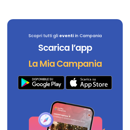
Scopri tutti gli
eventi
in Campania
Scarica l’app
La Mia Campania