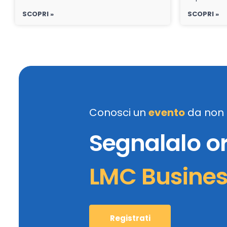
SCOPRI »
SCOPRI »
Conosci un
evento
da non 
Segnalalo o
LMC Busine
Registrati