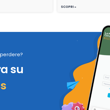
SCOPRI »
perdere?
ra su
ss