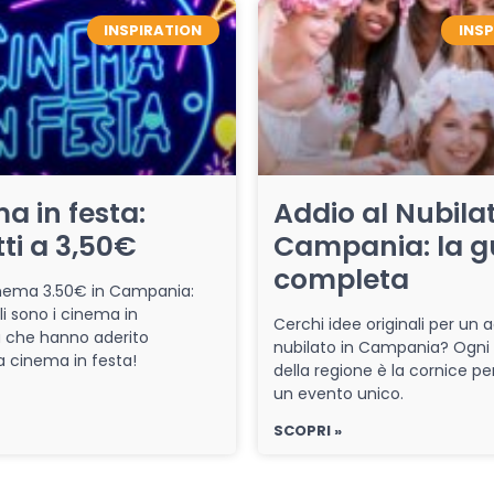
INSPIRATION
INS
a in festa:
Addio al Nubilat
tti a 3,50€
Campania: la g
completa
cinema 3.50€ in Campania:
li sono i cinema in
Cerchi idee originali per un a
che hanno aderito
nubilato in Campania? Ogni
iva cinema in festa!
della regione è la cornice pe
un evento unico.
SCOPRI »