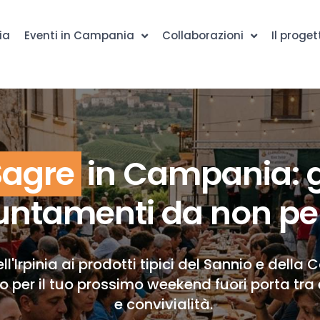
ia
Eventi in Campania
Collaborazioni
Il proget
Sagre
in Campania: g
ntamenti da non pe
ll'Irpinia ai prodotti tipici del Sannio e della 
to per il tuo prossimo weekend fuori porta tra 
e convivialità.