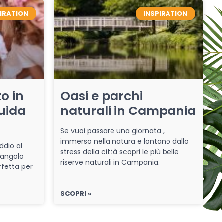
PIRATION
INSPIRATION
o in
Oasi e parchi
uida
naturali in Campania
Se vuoi passare una giornata ,
immerso nella natura e lontano dallo
ddio al
stress della città scopri le più belle
 angolo
riserve naturali in Campania.
rfetta per
SCOPRI »