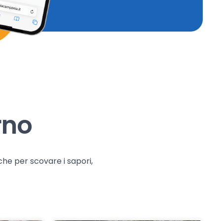
rno
che per scovare i sapori,