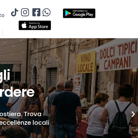
to
li
rdere
Costiera. Trova
eccellenze locali