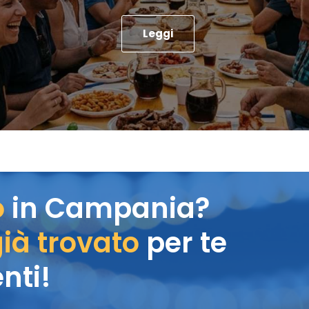
Leggi
o
in Campania?
ià trovato
per te
nti!