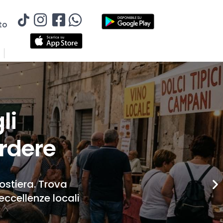
to
li
rdere
Costiera. Trova
eccellenze locali