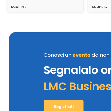
SCOPRI »
SCOPRI »
Conosci un
evento
da non 
Segnalalo o
LMC Busine
Registrati