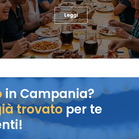
Leggi
o
in Campania?
ià trovato
per te
nti!