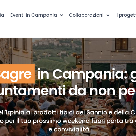
ia
Eventi in Campania
Collaborazioni
Il proget
Sagre
in Campania: g
ntamenti da non pe
ll'Irpinia ai prodotti tipici del Sannio e della 
to per il tuo prossimo weekend fuori porta tra 
e convivialità.