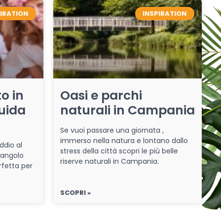
PIRATION
INSPIRATION
o in
Oasi e parchi
uida
naturali in Campania
Se vuoi passare una giornata ,
immerso nella natura e lontano dallo
ddio al
stress della città scopri le più belle
 angolo
riserve naturali in Campania.
rfetta per
SCOPRI »