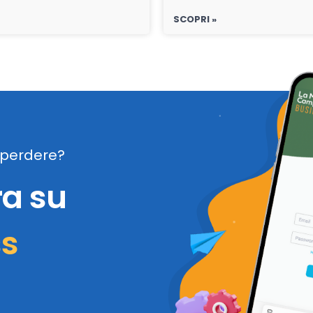
SCOPRI »
perdere?
ra su
ss