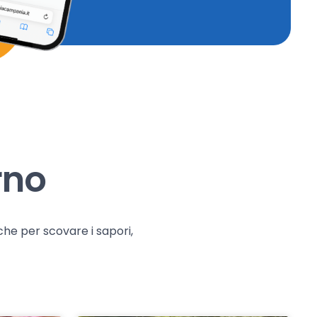
rno
che per scovare i sapori,