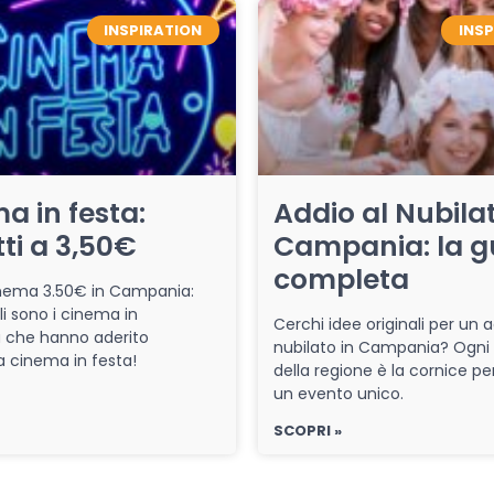
INSPIRATION
INS
a in festa:
Addio al Nubilat
tti a 3,50€
Campania: la g
completa
cinema 3.50€ in Campania:
li sono i cinema in
Cerchi idee originali per un a
che hanno aderito
nubilato in Campania? Ogni
iva cinema in festa!
della regione è la cornice pe
un evento unico.
SCOPRI »