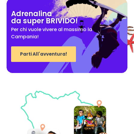
Adrenalina
da super BRIVIDO!
Per chi vuole vivere al massimo la
Campania!
Parti All'avventura!