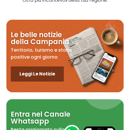
città più incantevoli della tua regione.
Le belle notizie
della Campania
Territorio, turismo e storie
positive ogni giorno
Leggi Le Notizie
Entra nel Canale
Whatsapp
Resta aggiornato sulla