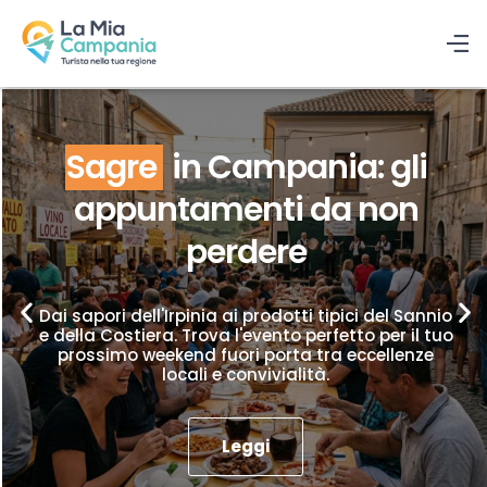
Sagre
in Campania: gli
appuntamenti da non
perdere
Dai sapori dell'Irpinia ai prodotti tipici del Sannio
e della Costiera. Trova l'evento perfetto per il tuo
prossimo weekend fuori porta tra eccellenze
locali e convivialità.
Leggi