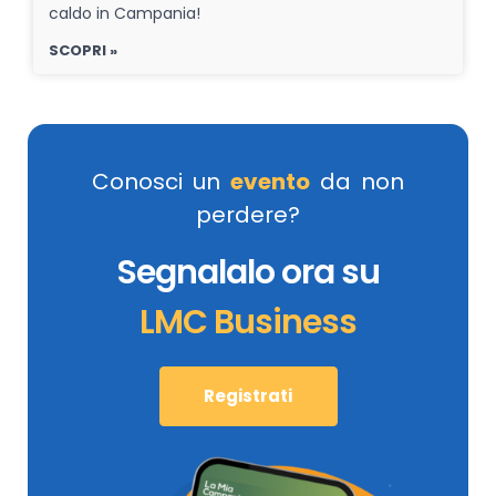
caldo in Campania!
SCOPRI »
Conosci un
evento
da non
perdere?
Segnalalo ora su
LMC Business
Registrati