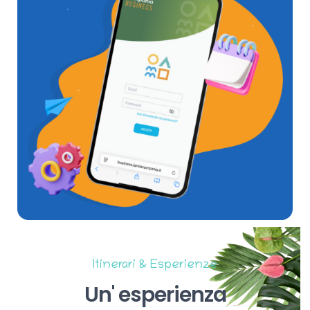
Itinerari & Esperienze
Un'
esperienza