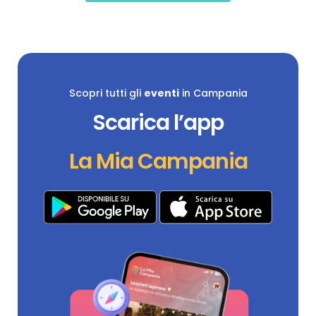
Scopri tutti gli
eventi
in Campania
Scarica l’app
La Mia Campania