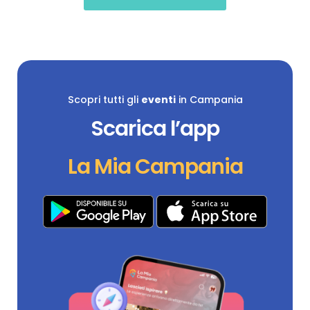
Scopri tutti gli
eventi
in Campania
Scarica l’app
La Mia Campania