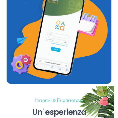
Itinerari & Esperienze
Un'
esperienza