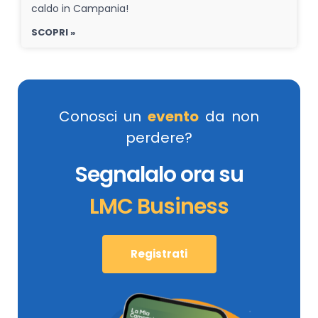
caldo in Campania!
SCOPRI »
Conosci un
evento
da non
perdere?
Segnalalo ora su
LMC Business
Registrati