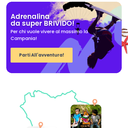
Adrenalina
da super BRIVIDO!
Per chi vuole vivere al massimo la
Campania!
Parti All'avventura!