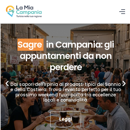
Sagre
in Campania: gli
appuntamenti da non
perdere
Dai sapori dell'Irpinia ai prodotti tipici del Sannio
e della Costiera. Trova l'evento perfetto per il tuo
prossimo weekend fuori porta tra eccellenze
locali e convivialità.
Leggi