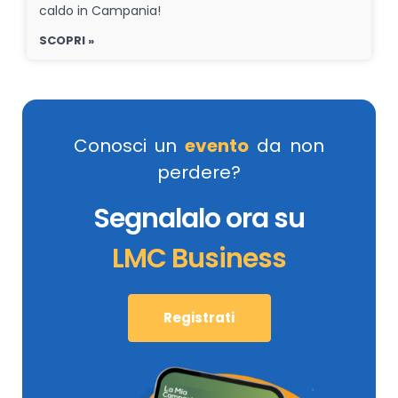
caldo in Campania!
SCOPRI »
Conosci un
evento
da non
perdere?
Segnalalo ora su
LMC Business
Registrati