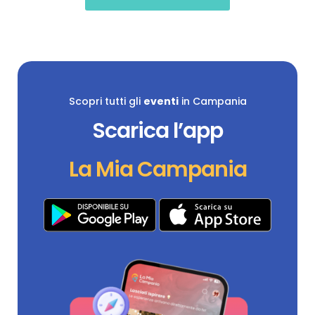
Scopri tutti gli
eventi
in Campania
Scarica l’app
La Mia Campania