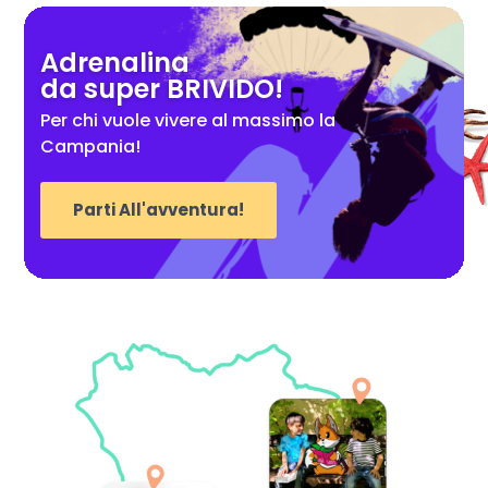
Adrenalina
da super BRIVIDO!
Per chi vuole vivere al massimo la
Campania!
Parti All'avventura!