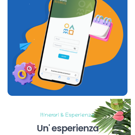
Itinerari & Esperienze
Un'
esperienza