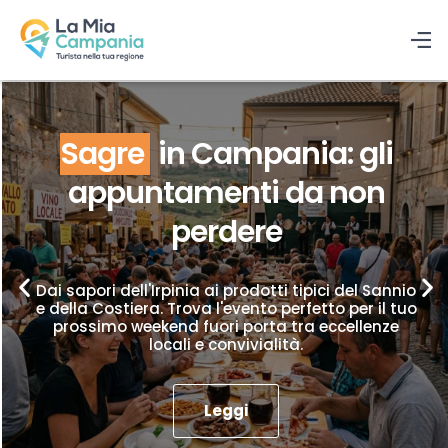
Sagre
in Campania: gli
appuntamenti da non
perdere
Dai sapori dell'Irpinia ai prodotti tipici del Sannio
e della Costiera. Trova l'evento perfetto per il tuo
prossimo weekend fuori porta tra eccellenze
locali e convivialità.
Leggi