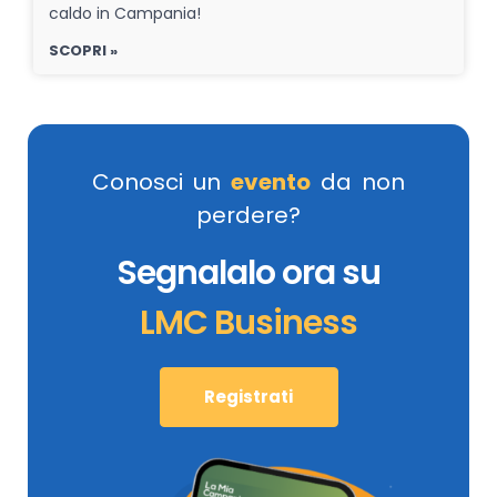
caldo in Campania!
SCOPRI »
Conosci un
evento
da non
perdere?
Segnalalo ora su
LMC Business
Registrati