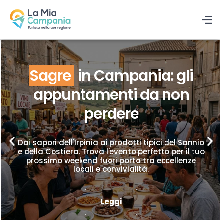
Sagre
in Campania: gli
appuntamenti da non
perdere
Dai sapori dell'Irpinia ai prodotti tipici del Sannio
e della Costiera. Trova l'evento perfetto per il tuo
prossimo weekend fuori porta tra eccellenze
locali e convivialità.
Leggi