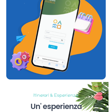
Itinerari & Esperienze
Un'
esperienza