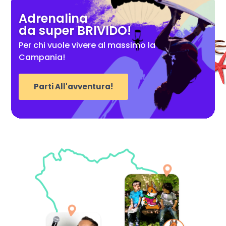
Adrenalina
da super BRIVIDO!
Per chi vuole vivere al massimo la
Campania!
Parti All'avventura!