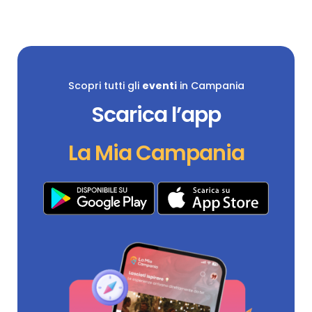
Scopri tutti gli
eventi
in Campania
Scarica l’app
La Mia Campania