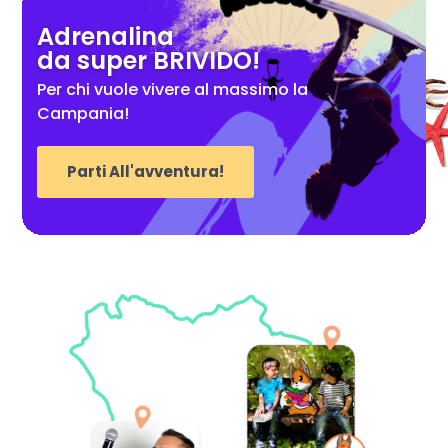
Adrenalina
da super BRIVIDO!
Per chi vuole vivere al massimo la
Campania!
Parti All'avventura!