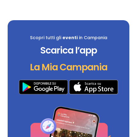
Scopri tutti gli
eventi
in Campania
Scarica l’app
La Mia Campania