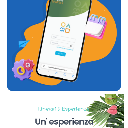
Itinerari & Esperienze
Un'
esperienza