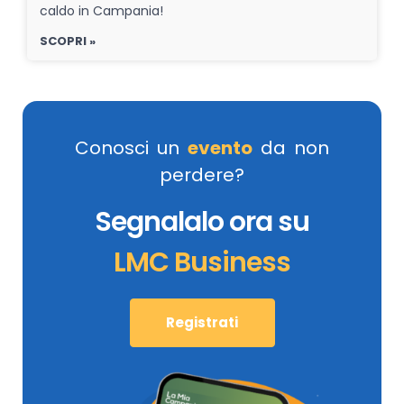
caldo in Campania!
SCOPRI »
Conosci un
evento
da non
perdere?
Segnalalo ora su
LMC Business
Registrati