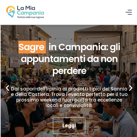
Sagre
in Campania: gli
appuntamenti da non
perdere
Dai sapori dell'Irpinia ai prodotti tipici del Sannio
e della Costiera. Trova l'evento perfetto per il tuo
prossimo weekend fuori porta tra eccellenze
locali e convivialità.
Leggi