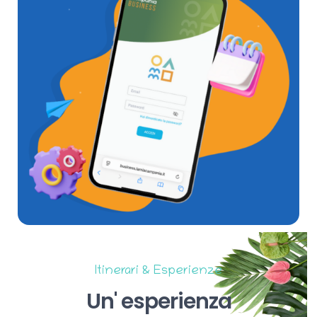
Itinerari & Esperienze
Un'
esperienza