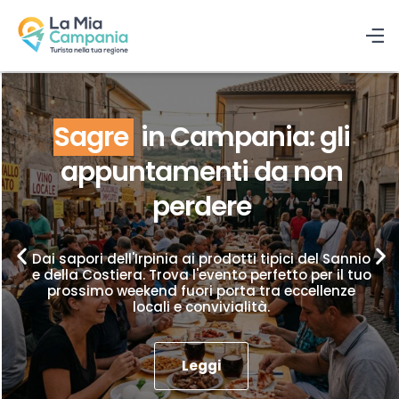
Sagre
in Campania: gli
appuntamenti da non
perdere
Dai sapori dell'Irpinia ai prodotti tipici del Sannio
e della Costiera. Trova l'evento perfetto per il tuo
prossimo weekend fuori porta tra eccellenze
locali e convivialità.
Leggi