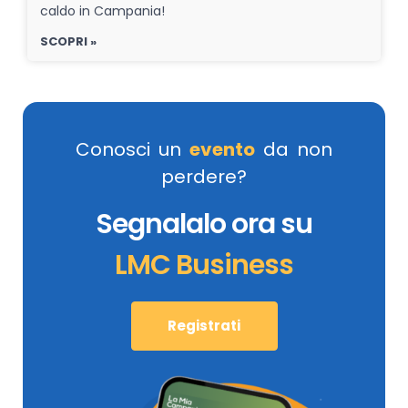
caldo in Campania!
SCOPRI »
Conosci un
evento
da non
perdere?
Segnalalo ora su
LMC Business
Registrati