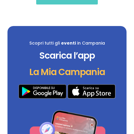
Scopri tutti gli
eventi
in Campania
Scarica l’app
La Mia Campania