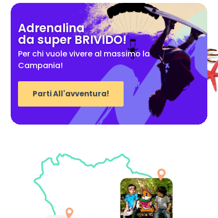
Adrenalina
da super BRIVIDO!
Per chi vuole vivere al massimo la
Campania!
Parti All'avventura!