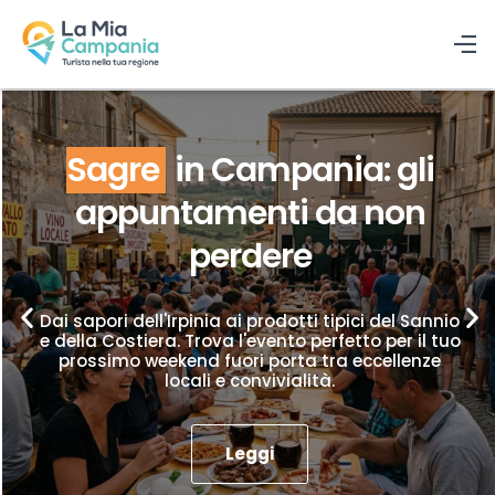
Sagre
in Campania: gli
appuntamenti da non
perdere
Dai sapori dell'Irpinia ai prodotti tipici del Sannio
e della Costiera. Trova l'evento perfetto per il tuo
prossimo weekend fuori porta tra eccellenze
locali e convivialità.
Leggi