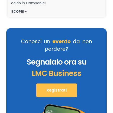
caldo in Campania!
SCOPRI »
Conosci un
evento
da non
perdere?
Segnalalo ora su
LMC Business
Registrati