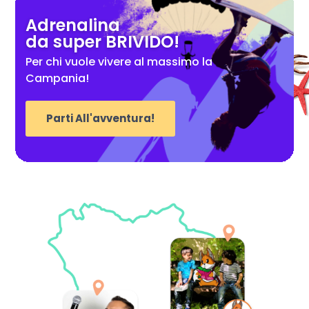
Adrenalina
da super BRIVIDO!
Per chi vuole vivere al massimo la
Campania!
Parti All'avventura!