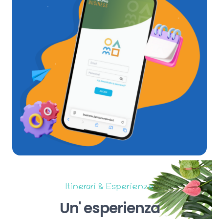
Itinerari & Esperienze
Un'
esperienza