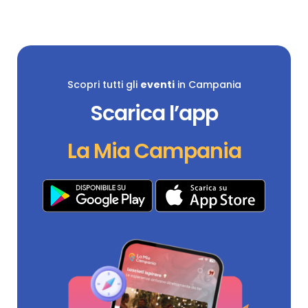
Scopri tutti gli
eventi
in Campania
Scarica l’app
La Mia Campania