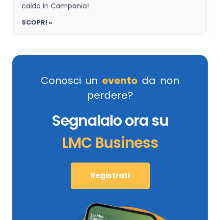
caldo in Campania!
SCOPRI »
Conosci un
evento
da non
perdere?
Segnalalo ora su
LMC Business
Registrati