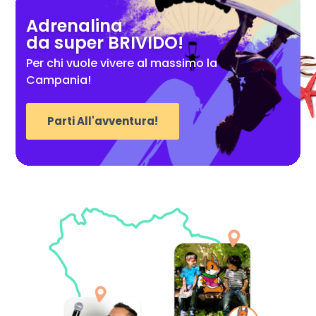
Adrenalina
da super BRIVIDO!
Per chi vuole vivere al massimo la
Campania!
Parti All'avventura!