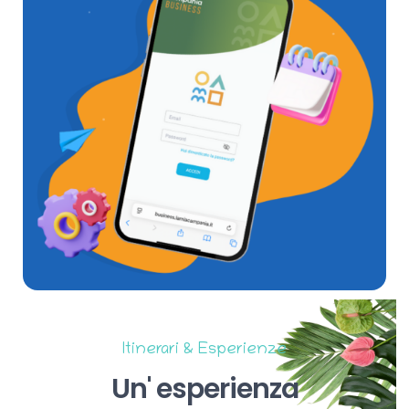
Itinerari & Esperienze
Un'
esperienza