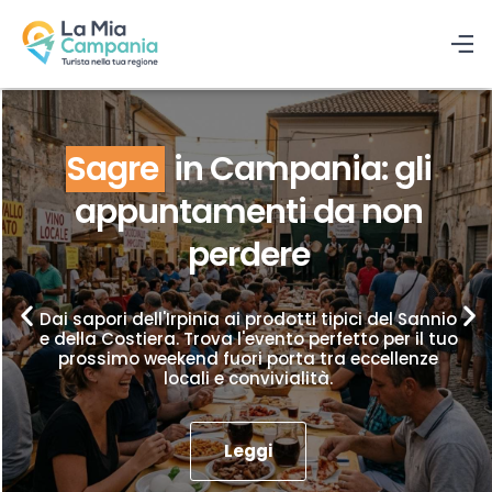
Sagre
in Campania: gli
appuntamenti da non
perdere
Dai sapori dell'Irpinia ai prodotti tipici del Sannio
e della Costiera. Trova l'evento perfetto per il tuo
prossimo weekend fuori porta tra eccellenze
locali e convivialità.
Leggi