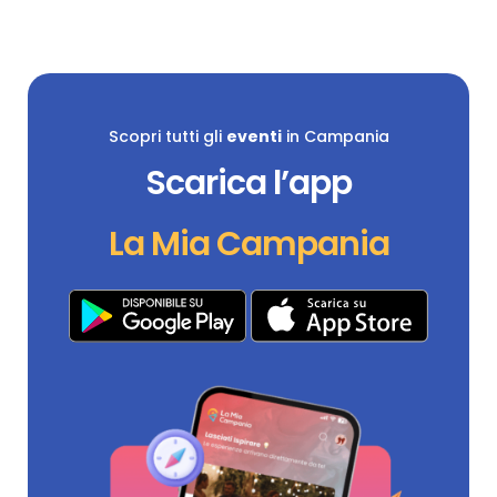
Scopri tutti gli
eventi
in Campania
Scarica l’app
La Mia Campania