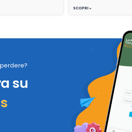
SCOPRI »
perdere?
ra su
ss