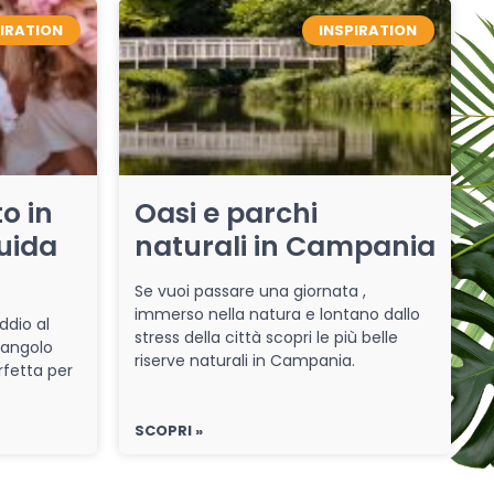
PIRATION
INSPIRATION
o in
Oasi e parchi
uida
naturali in Campania
Se vuoi passare una giornata ,
immerso nella natura e lontano dallo
ddio al
stress della città scopri le più belle
 angolo
riserve naturali in Campania.
rfetta per
SCOPRI »