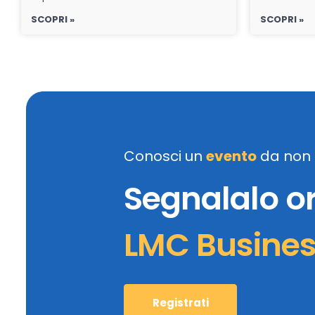
SCOPRI »
SCOPRI »
Conosci un
evento
da non 
Segnalalo o
LMC Busine
Registrati