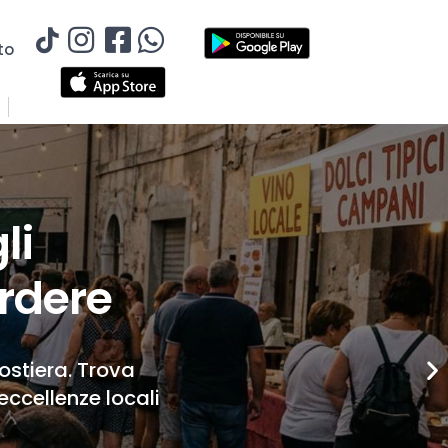
to
li
rdere
Costiera. Trova
eccellenze locali