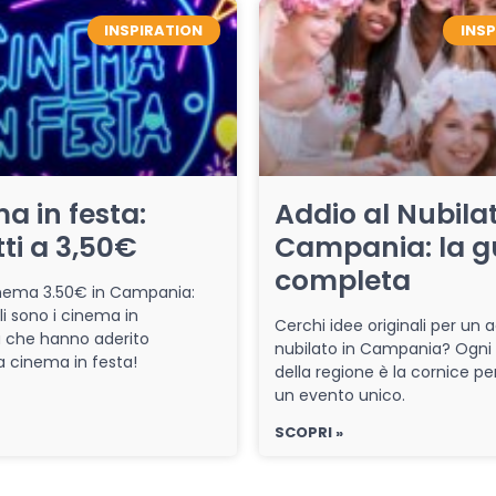
INSPIRATION
INS
a in festa:
Addio al Nubilat
tti a 3,50€
Campania: la g
completa
cinema 3.50€ in Campania:
li sono i cinema in
Cerchi idee originali per un a
che hanno aderito
nubilato in Campania? Ogni
iva cinema in festa!
della regione è la cornice pe
un evento unico.
SCOPRI »