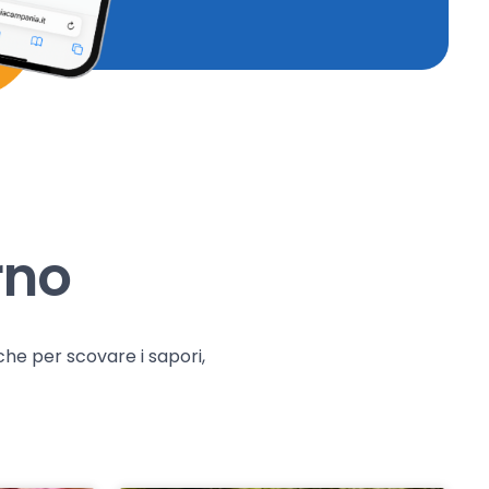
rno
che per scovare i sapori,