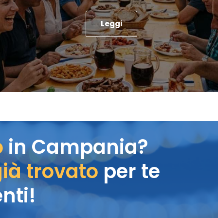
Leggi
o
in Campania?
ià trovato
per te
nti!