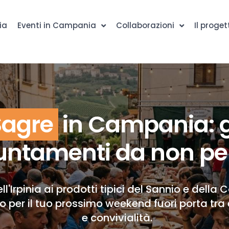
ia
Eventi in Campania
Collaborazioni
Il proget
Sagre
in Campania: g
ntamenti da non pe
ll'Irpinia ai prodotti tipici del Sannio e della 
to per il tuo prossimo weekend fuori porta tra 
e convivialità.