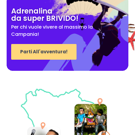
Adrenalina
da super BRIVIDO!
Per chi vuole vivere al massimo la
Campania!
Parti All'avventura!