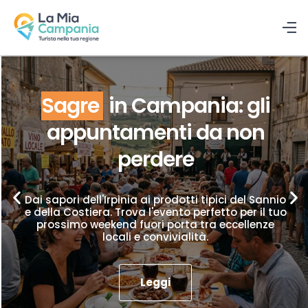
Sagre
in Campania: gli
appuntamenti da non
perdere
Dai sapori dell'Irpinia ai prodotti tipici del Sannio
e della Costiera. Trova l'evento perfetto per il tuo
prossimo weekend fuori porta tra eccellenze
locali e convivialità.
Leggi