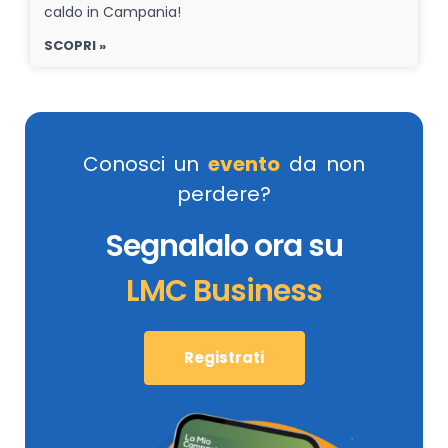
caldo in Campania!
SCOPRI »
Conosci un
evento
da non
perdere?
Segnalalo ora su
LMC Business
Registrati