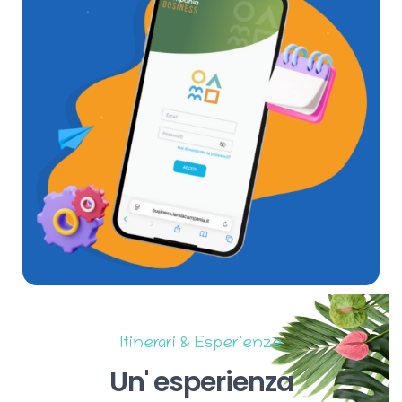
Itinerari & Esperienze
Un'
esperienza