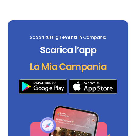
Scopri tutti gli
eventi
in Campania
Scarica l’app
La Mia Campania