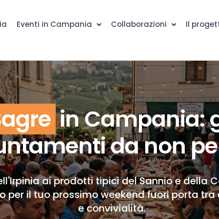
ia
Eventi in Campania
Collaborazioni
Il proget
Sagre
in Campania: g
ntamenti da non pe
ll'Irpinia ai prodotti tipici del Sannio e della 
to per il tuo prossimo weekend fuori porta tra 
e convivialità.