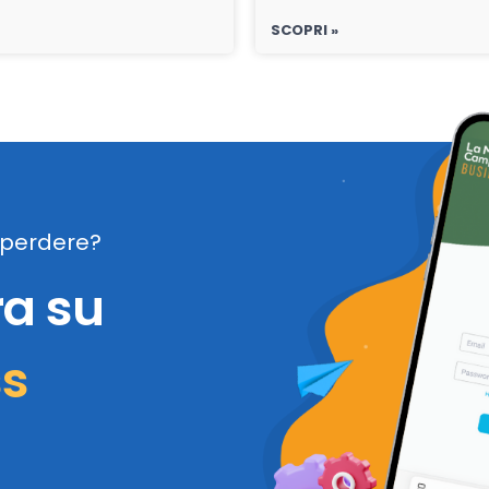
SCOPRI »
perdere?
ra su
ss