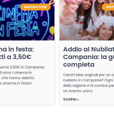
INSPIRATION
INS
a in festa:
Addio al Nubilat
tti a 3,50€
Campania: la g
completa
cinema 3.50€ in Campania:
li sono i cinema in
Cerchi idee originali per un a
che hanno aderito
nubilato in Campania? Ogni
iva cinema in festa!
della regione è la cornice pe
un evento unico.
SCOPRI »