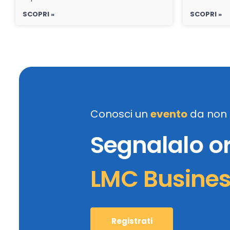
SCOPRI »
SCOPRI »
Conosci un
evento
da non 
Segnalalo o
LMC Busine
Registrati