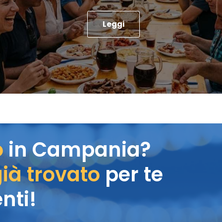
Leggi
o
in Campania?
ià trovato
per te
nti!