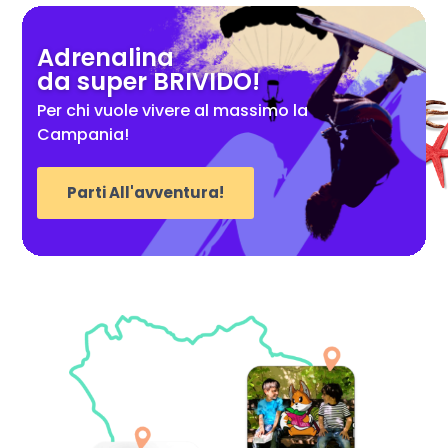
Adrenalina
da super BRIVIDO!
Per chi vuole vivere al massimo la
Campania!
Parti All'avventura!