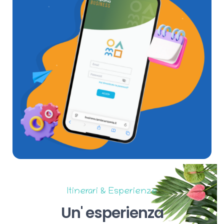
Itinerari & Esperienze
Un'
esperienza