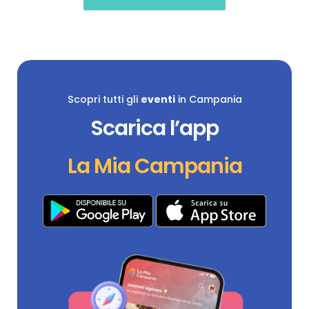
Scopri tutti gli
eventi
in Campania
Scarica l’app
La Mia Campania