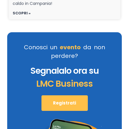
caldo in Campania!
SCOPRI »
Conosci un
evento
da non
perdere?
Segnalalo ora su
LMC Business
Registrati