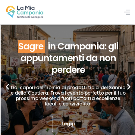
Sagre
in Campania: gli
appuntamenti da non
perdere
Dai sapori dell'Irpinia ai prodotti tipici del Sannio
e della Costiera. Trova l'evento perfetto per il tuo
prossimo weekend fuori porta tra eccellenze
locali e convivialità.
Leggi