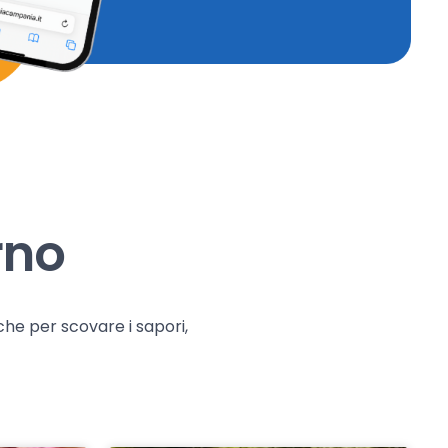
rno
che per scovare i sapori,