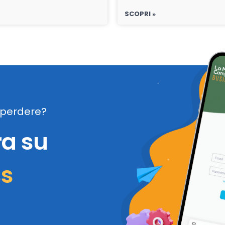
SCOPRI »
perdere?
ra su
ss