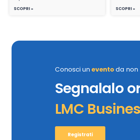
SCOPRI »
SCOPRI »
Conosci un
evento
da non 
Segnalalo o
LMC Busine
Registrati