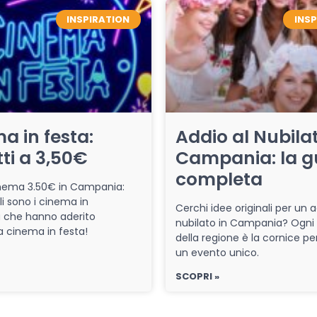
INSPIRATION
INS
a in festa:
Addio al Nubilat
tti a 3,50€
Campania: la g
completa
cinema 3.50€ in Campania:
li sono i cinema in
Cerchi idee originali per un a
che hanno aderito
nubilato in Campania? Ogni
iva cinema in festa!
della regione è la cornice pe
un evento unico.
SCOPRI »