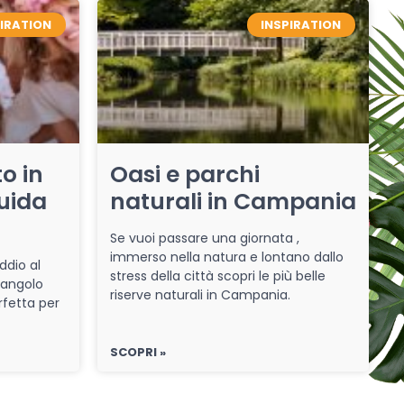
PIRATION
INSPIRATION
o in
Oasi e parchi
uida
naturali in Campania
Se vuoi passare una giornata ,
immerso nella natura e lontano dallo
ddio al
stress della città scopri le più belle
 angolo
riserve naturali in Campania.
rfetta per
SCOPRI »