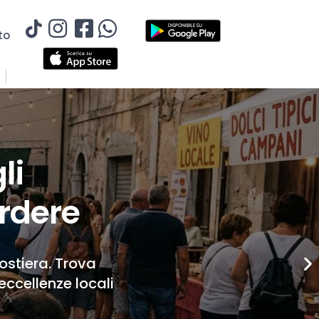
to
li
rdere
Costiera. Trova
eccellenze locali