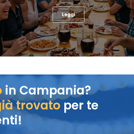
Leggi
o
in Campania?
ià trovato
per te
nti!