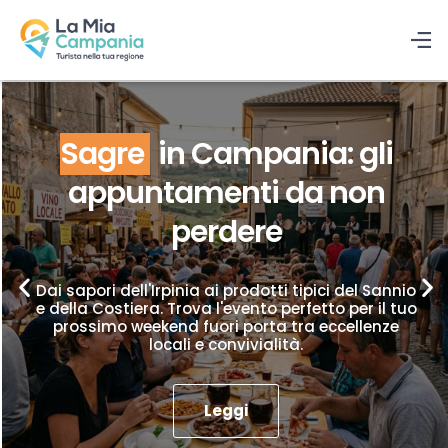
Sagre
in Campania: gli
appuntamenti da non
perdere
Dai sapori dell'Irpinia ai prodotti tipici del Sannio
e della Costiera. Trova l'evento perfetto per il tuo
prossimo weekend fuori porta tra eccellenze
locali e convivialità.
Leggi