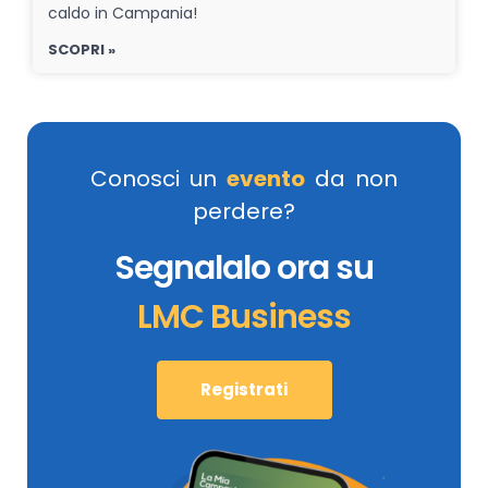
caldo in Campania!
SCOPRI »
Conosci un
evento
da non
perdere?
Segnalalo ora su
LMC Business
Registrati