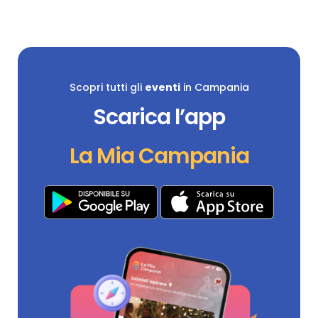
Scopri tutti gli
eventi
in Campania
Scarica l’app
La Mia Campania