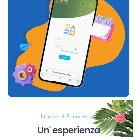
Itinerari & Esperienze
Un'
esperienza