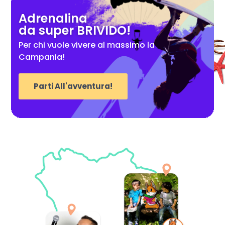
Adrenalina
da super BRIVIDO!
Per chi vuole vivere al massimo la
Campania!
Parti All'avventura!