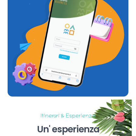
Itinerari & Esperienze
Un'
esperienza