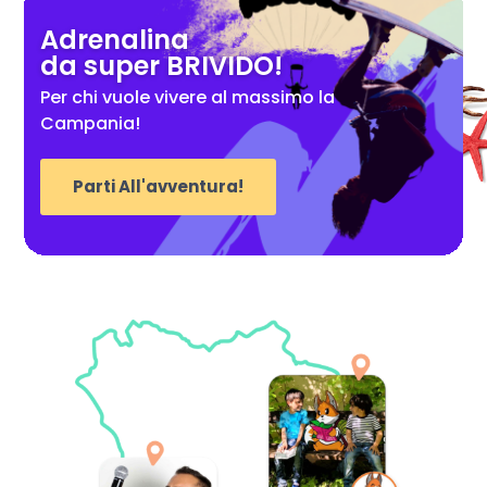
Adrenalina
da super BRIVIDO!
Per chi vuole vivere al massimo la
Campania!
Parti All'avventura!