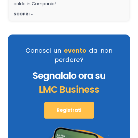
caldo in Campania!
SCOPRI »
Conosci un
evento
da non
perdere?
Segnalalo ora su
LMC Business
Registrati