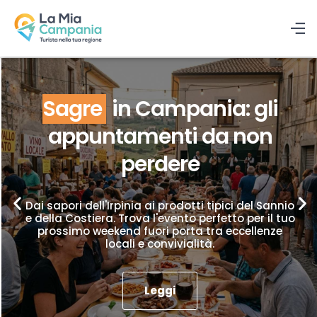
Sagre
in Campania: gli
appuntamenti da non
perdere
Dai sapori dell'Irpinia ai prodotti tipici del Sannio
e della Costiera. Trova l'evento perfetto per il tuo
prossimo weekend fuori porta tra eccellenze
locali e convivialità.
Leggi