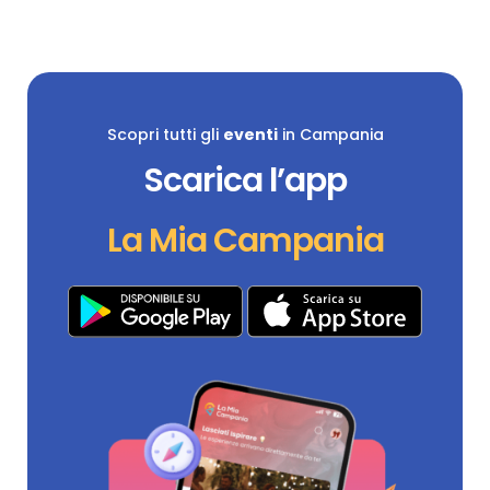
Scopri tutti gli
eventi
in Campania
Scarica l’app
La Mia Campania