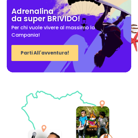
Adrenalina
da super BRIVIDO!
Per chi vuole vivere al massimo la
Campania!
Parti All'avventura!