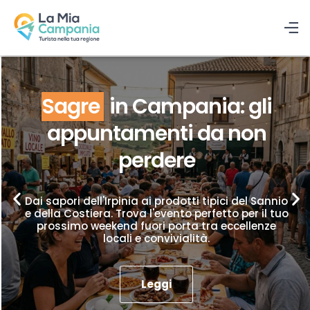
Sagre
in Campania: gli
appuntamenti da non
perdere
Dai sapori dell'Irpinia ai prodotti tipici del Sannio
e della Costiera. Trova l'evento perfetto per il tuo
prossimo weekend fuori porta tra eccellenze
locali e convivialità.
Leggi