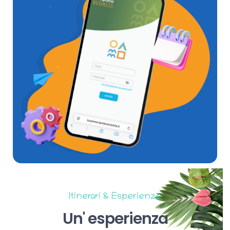
Itinerari & Esperienze
Un'
esperienza