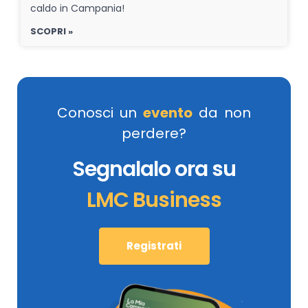
caldo in Campania!
SCOPRI »
Conosci un
evento
da non
perdere?
Segnalalo ora su
LMC Business
Registrati