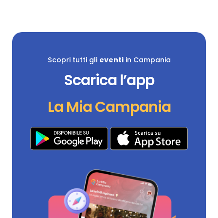
Scopri tutti gli
eventi
in Campania
Scarica l’app
La Mia Campania