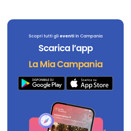
Scopri tutti gli
eventi
in Campania
Scarica l’app
La Mia Campania