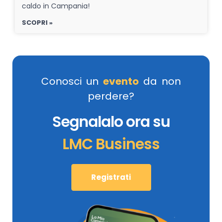
caldo in Campania!
SCOPRI »
Conosci un
evento
da non
perdere?
Segnalalo ora su
LMC Business
Registrati