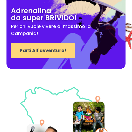
Adrenalina
da super BRIVIDO!
Per chi vuole vivere al massimo la
Campania!
Parti All'avventura!