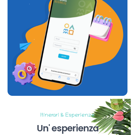
Itinerari & Esperienze
Un'
esperienza