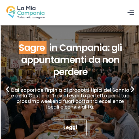
Sagre
in Campania: gli
appuntamenti da non
perdere
Dai sapori dell'Irpinia ai prodotti tipici del Sannio
e della Costiera. Trova l'evento perfetto per il tuo
prossimo weekend fuori porta tra eccellenze
locali e convivialità.
Leggi