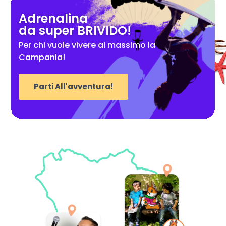
Adrenalina
da super BRIVIDO!
Per chi vuole vivere al massimo la
Campania!
Parti All'avventura!