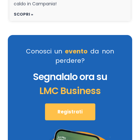
caldo in Campania!
SCOPRI »
Conosci un
evento
da non
perdere?
Segnalalo ora su
LMC Business
Registrati