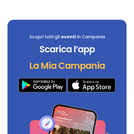
Scopri tutti gli
eventi
in Campania
Scarica l’app
La Mia Campania