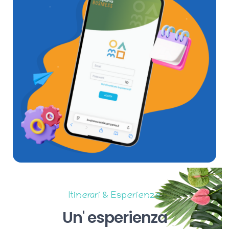
Itinerari & Esperienze
Un'
esperienza