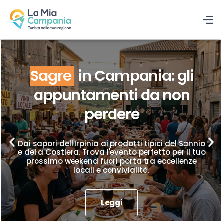
Sagre
in Campania: gli
appuntamenti da non
perdere
Dai sapori dell'Irpinia ai prodotti tipici del Sannio
e della Costiera. Trova l'evento perfetto per il tuo
prossimo weekend fuori porta tra eccellenze
locali e convivialità.
Leggi