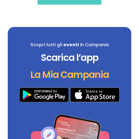
Scopri tutti gli
eventi
in Campania
Scarica l’app
La Mia Campania