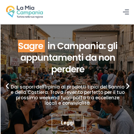
Sagre
in Campania: gli
appuntamenti da non
perdere
Dai sapori dell'Irpinia ai prodotti tipici del Sannio
e della Costiera. Trova l'evento perfetto per il tuo
prossimo weekend fuori porta tra eccellenze
locali e convivialità.
Leggi