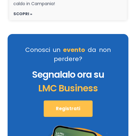
caldo in Campania!
SCOPRI »
Conosci un
evento
da non
perdere?
Segnalalo ora su
LMC Business
Registrati