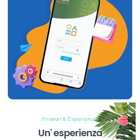
Itinerari & Esperienze
Un'
esperienza