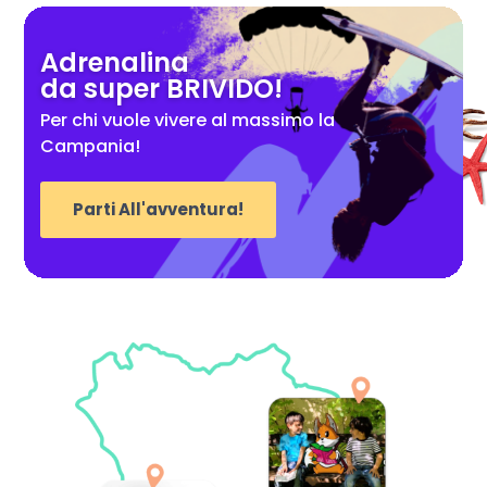
Adrenalina
da super BRIVIDO!
Per chi vuole vivere al massimo la
Campania!
Parti All'avventura!