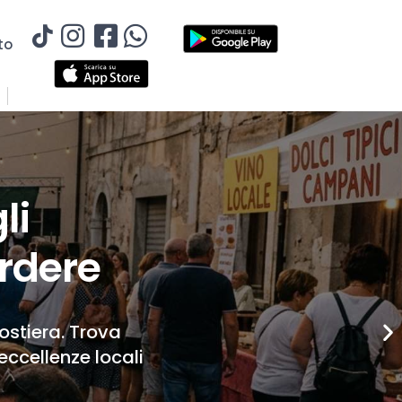
to
li
rdere
Costiera. Trova
eccellenze locali