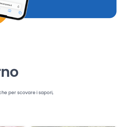
rno
che per scovare i sapori,