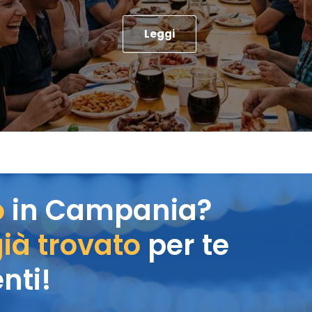
Leggi
o
in Campania?
ià trovato
per te
nti!