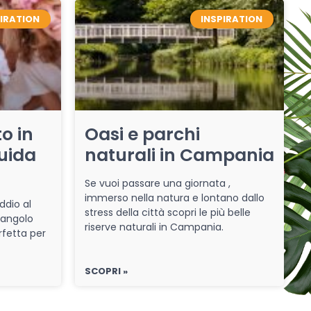
PIRATION
INSPIRATION
o in
Oasi e parchi
uida
naturali in Campania
Se vuoi passare una giornata ,
immerso nella natura e lontano dallo
ddio al
stress della città scopri le più belle
 angolo
riserve naturali in Campania.
rfetta per
SCOPRI »