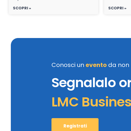
SCOPRI »
SCOPRI »
Conosci un
evento
da non 
Segnalalo o
LMC Busine
Registrati