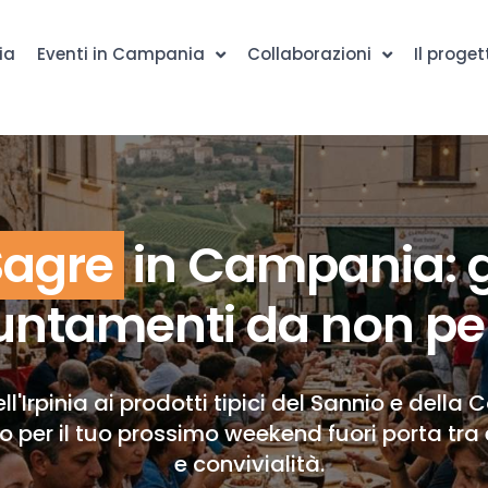
ia
Eventi in Campania
Collaborazioni
Il proget
Sagre
in Campania: g
ntamenti da non pe
ll'Irpinia ai prodotti tipici del Sannio e della 
to per il tuo prossimo weekend fuori porta tra 
e convivialità.