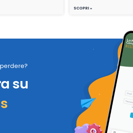
SCOPRI »
perdere?
ra su
ss