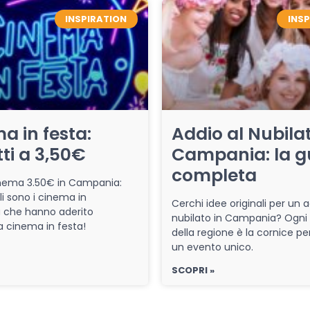
INSPIRATION
INS
a in festa:
Addio al Nubilat
tti a 3,50€
Campania: la g
completa
cinema 3.50€ in Campania:
li sono i cinema in
Cerchi idee originali per un a
che hanno aderito
nubilato in Campania? Ogni
iva cinema in festa!
della regione è la cornice pe
un evento unico.
SCOPRI »