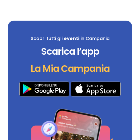
Scopri tutti gli
eventi
in Campania
Scarica l’app
La Mia Campania