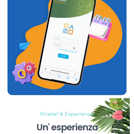
Itinerari & Esperienze
Un'
esperienza