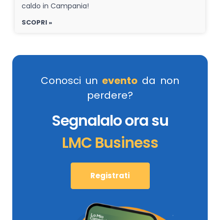
caldo in Campania!
SCOPRI »
Conosci un
evento
da non
perdere?
Segnalalo ora su
LMC Business
Registrati