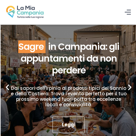
Sagre
in Campania: gli
appuntamenti da non
perdere
Dai sapori dell'Irpinia ai prodotti tipici del Sannio
e della Costiera. Trova l'evento perfetto per il tuo
prossimo weekend fuori porta tra eccellenze
locali e convivialità.
Leggi