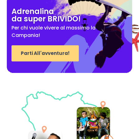
Adrenalina
da super BRIVIDO!
Per chi vuole vivere al massimo la
Campania!
Parti All'avventura!