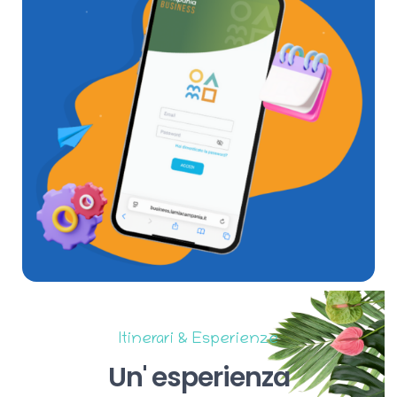
Itinerari & Esperienze
Un'
esperienza