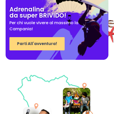
Adrenalina
da super BRIVIDO!
Per chi vuole vivere al massimo la
Campania!
Parti All'avventura!