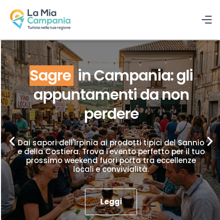
Sagre
in Campania: gli
appuntamenti da non
perdere
Dai sapori dell'Irpinia ai prodotti tipici del Sannio
e della Costiera. Trova l'evento perfetto per il tuo
prossimo weekend fuori porta tra eccellenze
locali e convivialità.
Leggi