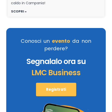
caldo in Campania!
SCOPRI »
Conosci un
evento
da non
perdere?
Segnalalo ora su
LMC Business
Registrati