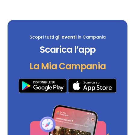
Scopri tutti gli
eventi
in Campania
Scarica l’app
La Mia Campania