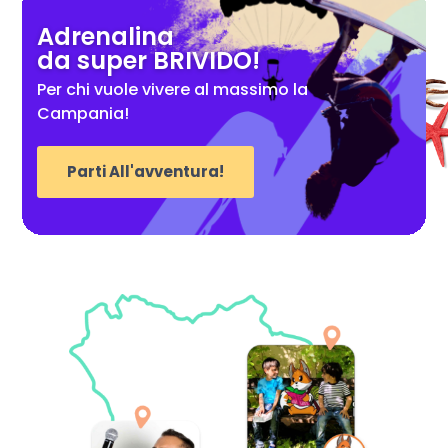
Adrenalina
da super BRIVIDO!
Per chi vuole vivere al massimo la
Campania!
Parti All'avventura!