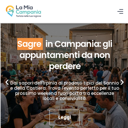
Sagre
in Campania: gli
appuntamenti da non
perdere
Dai sapori dell'Irpinia ai prodotti tipici del Sannio
e della Costiera. Trova l'evento perfetto per il tuo
prossimo weekend fuori porta tra eccellenze
locali e convivialità.
Leggi