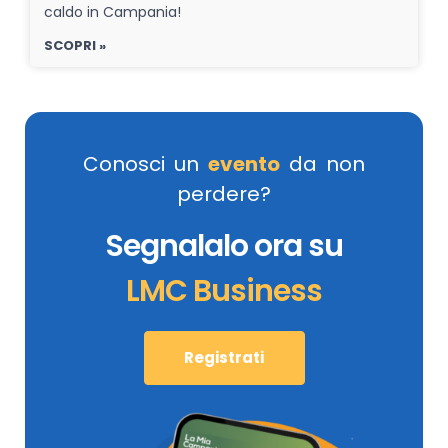
caldo in Campania!
SCOPRI »
Conosci un
evento
da non
perdere?
Segnalalo ora su
LMC Business
Registrati