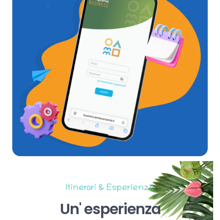
Itinerari & Esperienze
Un'
esperienza