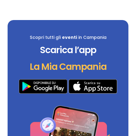
Scopri tutti gli
eventi
in Campania
Scarica l’app
La Mia Campania